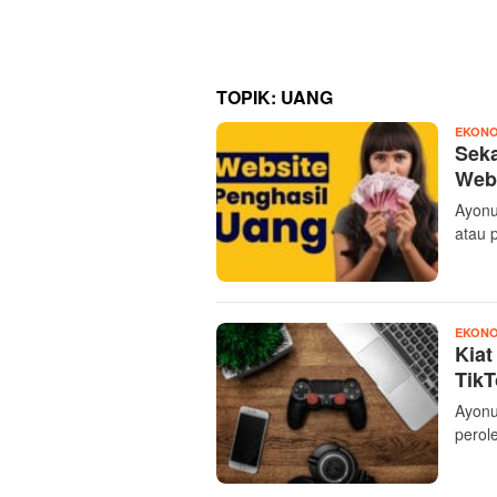
TOPIK:
UANG
EKONO
Seka
Webs
Ayonu
atau p
EKONO
Kiat
TikT
Ayonus
perol