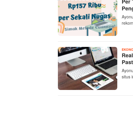
Per 
Peng
Ayonu
rekom
EKONO
Real
Past
Ayonu
situs