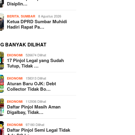
Disiplin…
,
8 Agustus 2026
BERITA
SUMBAR
Ketua DPRD Sumbar Muhidi
Hadiri Rapat Pa…
NG BANYAK DILIHAT
526674 Dilihat
EKONOMI
17 Pinjol Legal yang Sudah
Tutup, Tidak …
158313 Dilihat
EKONOMI
Aturan Baru OJK: Debt
Collector Tidak Bo…
112936 Dilihat
EKONOMI
Daftar Pinjol Masih Aman
Digalbay, Tidak…
97180 Dilihat
EKONOMI
Daftar Pinjol Semi Legal Tidak