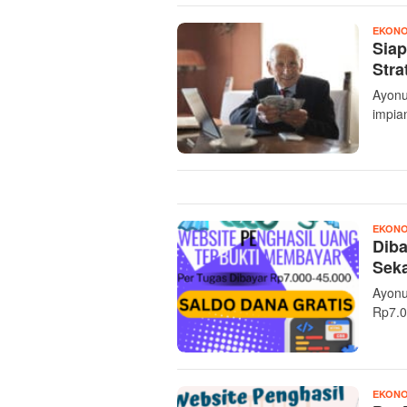
EKONO
Siap
Stra
Ayonu
impia
EKONO
Diba
Seka
Ayonu
Rp7.0
EKONO