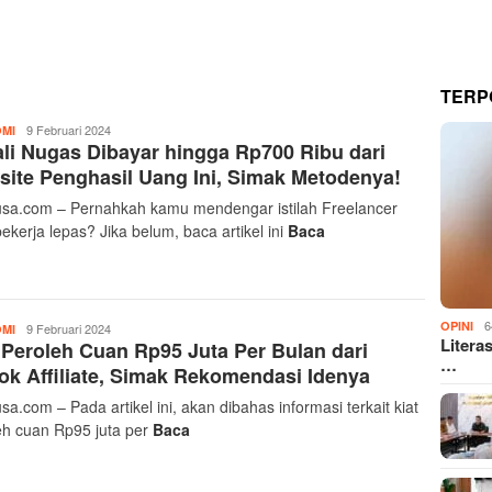
TERP
Yusra
9 Februari 2024
MI
li Nugas Dibayar hingga Rp700 Ribu dari
Akbar
ite Penghasil Uang Ini, Simak Metodenya!
sa.com – Pernahkah kamu mendengar istilah Freelancer
ekerja lepas? Jika belum, baca artikel ini
Baca
6
OPINI
Yusra
9 Februari 2024
MI
Litera
 Peroleh Cuan Rp95 Juta Per Bulan dari
Akbar
…
ok Affiliate, Simak Rekomendasi Idenya
a.com – Pada artikel ini, akan dibahas informasi terkait kiat
eh cuan Rp95 juta per
Baca