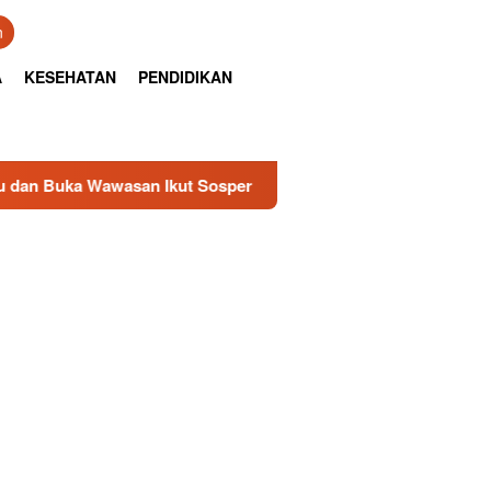
n
A
KESEHATAN
PENDIDIKAN
asan Ikut Sosper Perda Trantibum
Pertamina Patra Ni