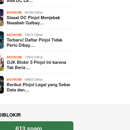
Ada DC La…
82198 Dilihat
EKONOMI
Siasat DC Pinjol Menjebak
Nasabah Galbay…
74673 Dilihat
EKONOMI
Terbaru! Daftar Pinjol Tidak
Perlu Dibay…
73543 Dilihat
EKONOMI
OJK Blokir 5 Pinjol Ini karena
Tak Beriz…
68663 Dilihat
EKONOMI
Berikut Pinjol Legal yang Sebar
Data dan…
DIBLOKIR
613 spam