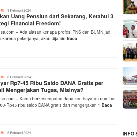
Yusra
9 Februari 2024
MI
kan Uang Pensiun dari Sekarang, Ketahui 3
Akbar
tegi Financial Freedom!
sa.com – Ada alasan kenapa profesi PNS dan BUMN jadi
n karena pekerjanya, akan dijamin
Baca
Yusra
8 Februari 2024
MI
yar Rp7-45 Ribu Saldo DANA Gratis per
Akbar
li Mengerjakan Tugas, Misinya?
sa.com – Kamu berkesempatan dapatkan bayaran nominal
00-Rp45 ribu saldo DANA gratis dari mengerjakan 1
Baca
Yusra
5 Februari 2024
INFO
MI