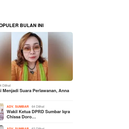
OPULER BULAN INI
4 Dilihat
si Menjadi Suara Perlawanan, Anna
,
64 Dilihat
ADV
SUMBAR
Wakil Ketua DPRD Sumbar Iqra
Chissa Doro…
,
62 Dilihat
ADV
SUMBAR