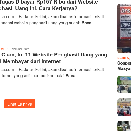
Tugas Dibayar Rp157 Ribu dari Website
Akbar
hasil Uang Ini, Cara Kerjanya?
sa.com – Pada artikel ini, akan dibahas informasi terkait
endasi website penghasil uang yang sudah
Baca
Yusra
4 Februari 2024
MI
 Cuan, Ini 11 Website Penghasil Uang yang
Akbar
,
BERITA
i Membayar dari Internet
Sospe
Masya
sa.com – Pada artikel ini, akan dibahas informasi terkait
 internet yang asli memberikan bukti
Baca
Lihat Lainnya