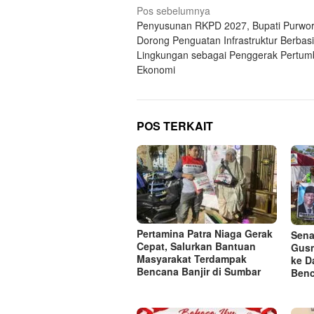
Navigasi
Pos sebelumnya
Penyusunan RKPD 2027, Bupati Purwor
pos
Dorong Penguatan Infrastruktur Berbas
Lingkungan sebagai Penggerak Pertu
Ekonomi
POS TERKAIT
Pertamina Patra Niaga Gerak
Sena
Cepat, Salurkan Bantuan
Gusm
Masyarakat Terdampak
ke D
Bencana Banjir di Sumbar
Benc