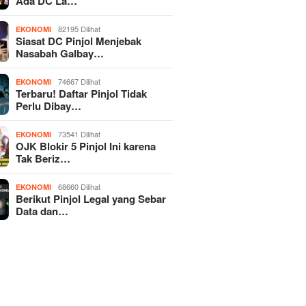
Ada DC La…
82195 Dilihat
EKONOMI
Siasat DC Pinjol Menjebak
Nasabah Galbay…
74667 Dilihat
EKONOMI
Terbaru! Daftar Pinjol Tidak
Perlu Dibay…
73541 Dilihat
EKONOMI
OJK Blokir 5 Pinjol Ini karena
Tak Beriz…
68660 Dilihat
EKONOMI
Berikut Pinjol Legal yang Sebar
Data dan…