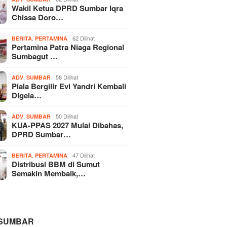
Wakil Ketua DPRD Sumbar Iqra
Chissa Doro…
,
62 Dilihat
BERITA
PERTAMINA
Pertamina Patra Niaga Regional
Sumbagut …
,
58 Dilihat
ADV
SUMBAR
Piala Bergilir Evi Yandri Kembali
Digela…
,
50 Dilihat
ADV
SUMBAR
KUA-PPAS 2027 Mulai Dibahas,
DPRD Sumbar…
,
47 Dilihat
BERITA
PERTAMINA
Distribusi BBM di Sumut
Semakin Membaik,…
 SUMBAR