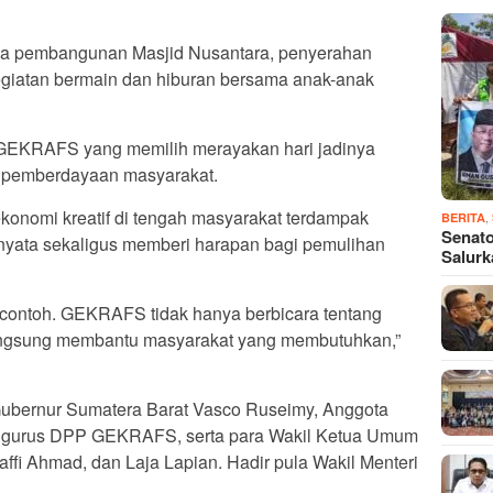
ama pembangunan Masjid Nusantara, penyerahan
kegiatan bermain dan hiburan bersama anak-anak
 GEKRAFS yang memilih merayakan hari jadinya
 pemberdayaan masyarakat.
ekonomi kreatif di tengah masyarakat terdampak
,
BERITA
Senato
yata sekaligus memberi harapan bagi pemulihan
Salur
dicontoh. GEKRAFS tidak hanya berbicara tentang
r langsung membantu masyarakat yang membutuhkan,”
l Gubernur Sumatera Barat Vasco Ruseimy, Anggota
engurus DPP GEKRAFS, serta para Wakil Ketua Umum
fi Ahmad, dan Laja Lapian. Hadir pula Wakil Menteri