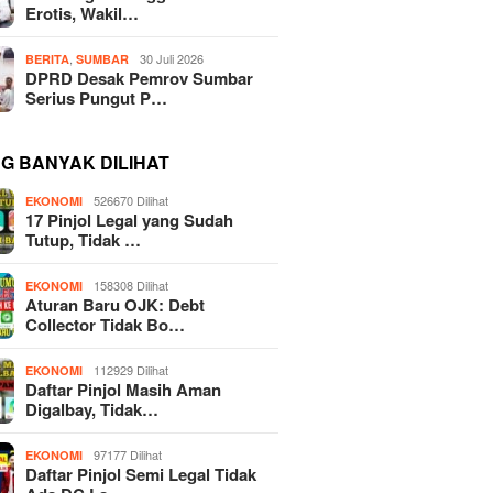
Erotis, Wakil…
,
30 Juli 2026
BERITA
SUMBAR
DPRD Desak Pemrov Sumbar
Serius Pungut P…
NG BANYAK DILIHAT
526670 Dilihat
EKONOMI
17 Pinjol Legal yang Sudah
Tutup, Tidak …
158308 Dilihat
EKONOMI
Aturan Baru OJK: Debt
Collector Tidak Bo…
112929 Dilihat
EKONOMI
Daftar Pinjol Masih Aman
Digalbay, Tidak…
97177 Dilihat
EKONOMI
Daftar Pinjol Semi Legal Tidak