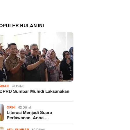
OPULER BULAN INI
78 Dilihat
MBAR
 DPRD Sumbar Muhidi Laksanakan
…
62 Dilihat
OPINI
Literasi Menjadi Suara
Perlawanan, Anna …
,
62 Dilihat
ADV
SUMBAR