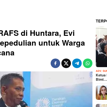
TERP
AFS di Huntara, Evi
Kepedulian untuk Warga
cana
,
ADV
SU
Ketua
Bimt