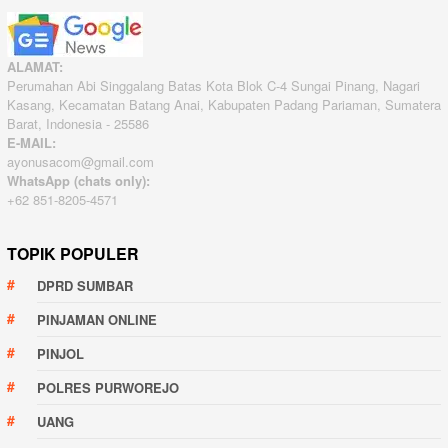
ALAMAT:
Perumahan Abi Singgalang Batas Kota Blok C-4 Sungai Pinang, Nagari
Kasang, Kecamatan Batang Anai, Kabupaten Padang Pariaman, Sumatera
Barat, Indonesia - 25586
E-MAIL:
ayonusacom@gmail.com
WhatsApp (chats only):
+62 851-8205-4571
TOPIK POPULER
DPRD SUMBAR
PINJAMAN ONLINE
PINJOL
POLRES PURWOREJO
UANG