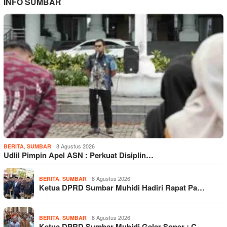
INFO SUMBAR
,
8 Agustus 2026
BERITA
SUMBAR
Udlil Pimpin Apel ASN : Perkuat Disiplin…
,
8 Agustus 2026
BERITA
SUMBAR
Ketua DPRD Sumbar Muhidi Hadiri Rapat Pa…
,
8 Agustus 2026
BERITA
SUMBAR
Ketua DPRD Sumbar Muhidi Gelar Soper : C…