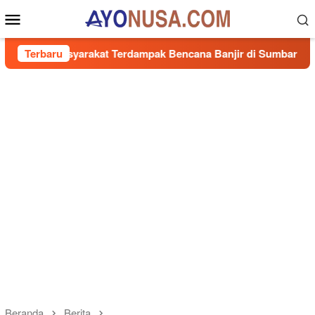
Loncat
Menu
ke
Mobile
konten
arakat Terdampak Bencana Banjir di Sumbar
Terbaru
Senator RI
Beranda
Berita