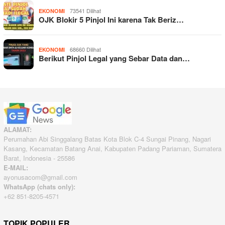
73541 Dilihat
EKONOMI
OJK Blokir 5 Pinjol Ini karena Tak Beriz…
68660 Dilihat
EKONOMI
Berikut Pinjol Legal yang Sebar Data dan…
ALAMAT:
Perumahan Abi Singgalang Batas Kota Blok C-4 Sungai Pinang, Nagari
Kasang, Kecamatan Batang Anai, Kabupaten Padang Pariaman, Sumatera
Barat, Indonesia - 25586
E-MAIL:
ayonusacom@gmail.com
WhatsApp (chats only):
+62 851-8205-4571
TOPIK POPULER