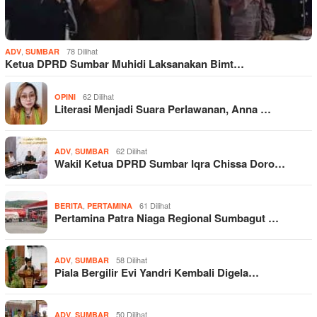
,
78 Dilihat
ADV
SUMBAR
Ketua DPRD Sumbar Muhidi Laksanakan Bimt…
62 Dilihat
OPINI
Literasi Menjadi Suara Perlawanan, Anna …
,
62 Dilihat
ADV
SUMBAR
Wakil Ketua DPRD Sumbar Iqra Chissa Doro…
,
61 Dilihat
BERITA
PERTAMINA
Pertamina Patra Niaga Regional Sumbagut …
,
58 Dilihat
ADV
SUMBAR
Piala Bergilir Evi Yandri Kembali Digela…
,
50 Dilihat
ADV
SUMBAR