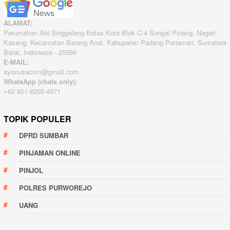
ALAMAT:
Perumahan Abi Singgalang Batas Kota Blok C-4 Sungai Pinang, Nagari
Kasang, Kecamatan Batang Anai, Kabupaten Padang Pariaman, Sumatera
Barat, Indonesia - 25586
E-MAIL:
ayonusacom@gmail.com
WhatsApp (chats only):
+62 851-8205-4571
TOPIK POPULER
DPRD SUMBAR
PINJAMAN ONLINE
PINJOL
POLRES PURWOREJO
UANG