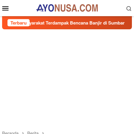
Loncat
Menu
ke
Mobile
konten
syarakat Terdampak Bencana Banjir di Sumbar
Terbaru
Senator 
Beranda
Berita