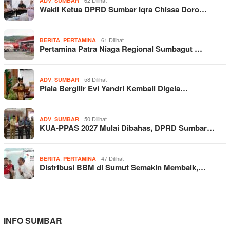
,
62 Dilihat
ADV
SUMBAR
Wakil Ketua DPRD Sumbar Iqra Chissa Doro…
,
61 Dilihat
BERITA
PERTAMINA
Pertamina Patra Niaga Regional Sumbagut …
,
58 Dilihat
ADV
SUMBAR
Piala Bergilir Evi Yandri Kembali Digela…
,
50 Dilihat
ADV
SUMBAR
KUA-PPAS 2027 Mulai Dibahas, DPRD Sumbar…
,
47 Dilihat
BERITA
PERTAMINA
Distribusi BBM di Sumut Semakin Membaik,…
INFO SUMBAR