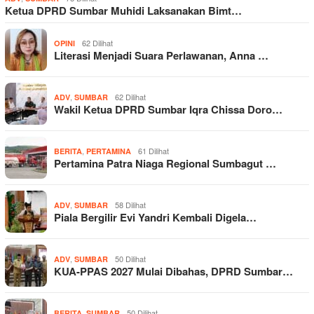
Ketua DPRD Sumbar Muhidi Laksanakan Bimt…
62 Dilihat
OPINI
Literasi Menjadi Suara Perlawanan, Anna …
,
62 Dilihat
ADV
SUMBAR
Wakil Ketua DPRD Sumbar Iqra Chissa Doro…
,
61 Dilihat
BERITA
PERTAMINA
Pertamina Patra Niaga Regional Sumbagut …
,
58 Dilihat
ADV
SUMBAR
Piala Bergilir Evi Yandri Kembali Digela…
,
50 Dilihat
ADV
SUMBAR
KUA-PPAS 2027 Mulai Dibahas, DPRD Sumbar…
,
50 Dilihat
BERITA
SUMBAR