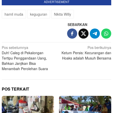
ADVERTISEMENT
hamil muda
keguguran
Nikita Willy
SEBARKAN
Navigasi
Pos sebelumnya
Pos berikutnya
Duh! Caleg di Pekalongan
Ketum Persis: Kecurangan dan
pos
Tertipu Penggandaan Uang,
Hoaks adalah Musuh Bersama
Bahkan Janjikan Bisa
Menambah Perolehan Suara
POS TERKAIT