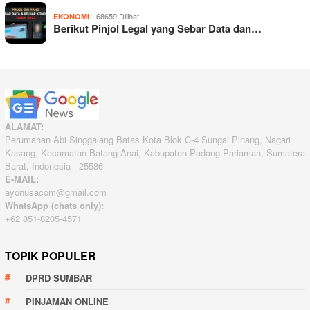
68659 Dilihat
EKONOMI
Berikut Pinjol Legal yang Sebar Data dan…
ALAMAT:
Perumahan Abi Singgalang Batas Kota Blok C-4 Sungai Pinang, Nagari
Kasang, Kecamatan Batang Anai, Kabupaten Padang Pariaman, Sumatera
Barat, Indonesia - 25586
E-MAIL:
ayonusacom@gmail.com
WhatsApp (chats only):
+62 851-8205-4571
TOPIK POPULER
DPRD SUMBAR
PINJAMAN ONLINE