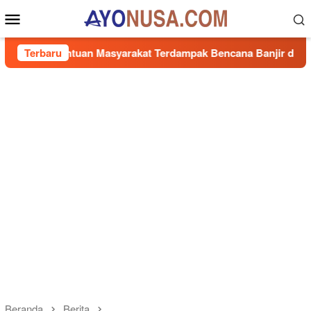
Loncat
Menu
ke
Mobile
konten
 Bantuan Masyarakat Terdampak Bencana Banjir di Sumbar
Terbaru
Beranda
Berita