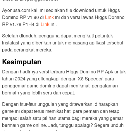
Ayonusa.com kali ini sediakan file download untuk Higgs
Domino RP v1.90 di
Link
ini dan versi lawas Higgs Domino
RP v1.78 P1H4 di
Link
ini.
Setelah diunduh, pengguna dapat mengikuti petunjuk
instalasi yang diberikan untuk memasang aplikasi tersebut
pada perangkat mereka.
Kesimpulan
Dengan hadirnya versi terbaru Higgs Domino RP Apk untuk
tahun 2024 yang dilengkapi dengan X8 Speeder, para
penggemar game domino dapat menikmati pengalaman
bermain yang lebih seru dan cepat.
Dengan fitur-fitur unggulan yang ditawarkan, diharapkan
game ini dapat terus memikat hati para pemain dan tetap
menjadi salah satu pilihan utama bagi mereka yang gemar
bermain game online. Jadi, tunggu apalagi? Segera unduh