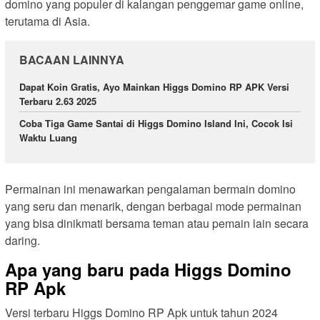
domino yang populer di kalangan penggemar game online,
terutama di Asia.
BACAAN LAINNYA
Dapat Koin Gratis, Ayo Mainkan Higgs Domino RP APK Versi
Terbaru 2.63 2025
Coba Tiga Game Santai di Higgs Domino Island Ini, Cocok Isi
Waktu Luang
Permainan ini menawarkan pengalaman bermain domino
yang seru dan menarik, dengan berbagai mode permainan
yang bisa dinikmati bersama teman atau pemain lain secara
daring.
Apa yang baru pada Higgs Domino
RP Apk
Versi terbaru Higgs Domino RP Apk untuk tahun 2024