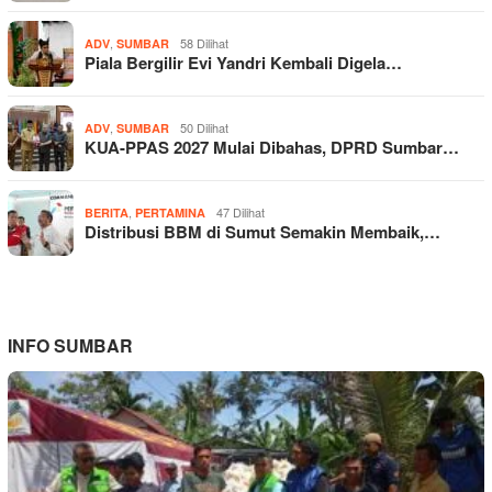
,
58 Dilihat
ADV
SUMBAR
Piala Bergilir Evi Yandri Kembali Digela…
,
50 Dilihat
ADV
SUMBAR
KUA-PPAS 2027 Mulai Dibahas, DPRD Sumbar…
,
47 Dilihat
BERITA
PERTAMINA
Distribusi BBM di Sumut Semakin Membaik,…
INFO SUMBAR