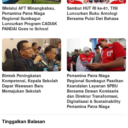
lMelalui AFT Minangkabau,
Sambut HUT RI ke-81, TISI
Pertamina Patra Niaga
Luncurkan Buku Antologi
Regional Sumbagut
Bersama Puisi Dwi Bahasa
Luncurkan Program CADIAK
PANDAI Goes to School
Bimtek Peningkatan
Pertamina Patra Niaga
Kompetensi, Kepala Sekolah
Regional Sumbagut Pastikan
Dapat Wawasan Baru
Keandalan Layanan SPBU
Memajukan Sekolah
Bersama Dewan Komisaris
dan Direktur Transformasi,
Digitalisasi & Sustainability
Pertamina Patra Niaga
Tinggalkan Balasan