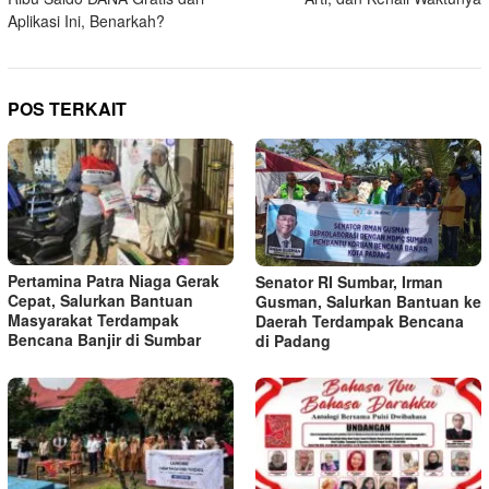
Aplikasi Ini, Benarkah?
POS TERKAIT
Pertamina Patra Niaga Gerak
Senator RI Sumbar, Irman
Cepat, Salurkan Bantuan
Gusman, Salurkan Bantuan ke
Masyarakat Terdampak
Daerah Terdampak Bencana
Bencana Banjir di Sumbar
di Padang