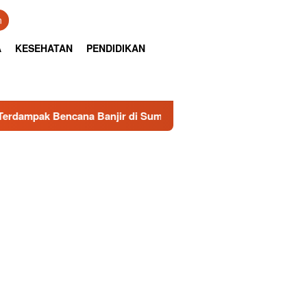
n
A
KESEHATAN
PENDIDIKAN
 Banjir di Sumbar
Senator RI Sumbar, Irman Gusman, S