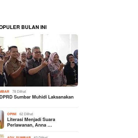
OPULER BULAN INI
78 Dilihat
MBAR
 DPRD Sumbar Muhidi Laksanakan
…
62 Dilihat
OPINI
Literasi Menjadi Suara
Perlawanan, Anna …
,
62 Dilihat
ADV
SUMBAR