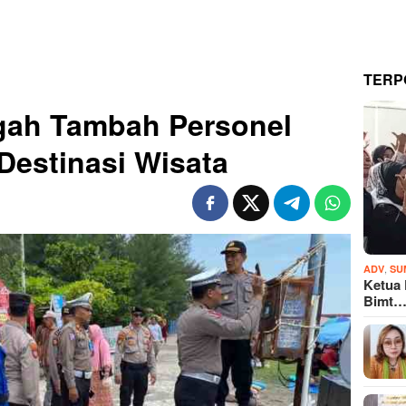
TERP
gah Tambah Personel
estinasi Wisata
,
ADV
SU
Ketua
Bimt