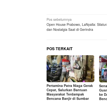
Navigasi
Pos sebelumnya
Open House Prabowo, LaNyalla: Silatu
pos
dan Nostalgia Saat di Gerindra
POS TERKAIT
Pertamina Patra Niaga Gerak
Sena
Cepat, Salurkan Bantuan
Gusm
Masyarakat Terdampak
ke D
Bencana Banjir di Sumbar
Benc