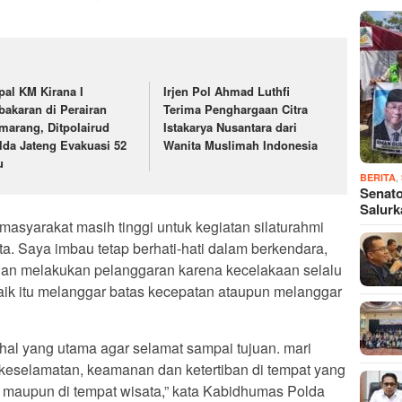
pal KM Kirana I
Irjen Pol Ahmad Luthfi
bakaran di Perairan
Terima Penghargaan Citra
marang, Ditpolairud
Istakarya Nusantara dari
lda Jateng Evakuasi 52
Wanita Muslimah Indonesia
u
,
BERITA
Senato
Salur
 masyarakat masih tinggi untuk kegiatan silaturahmi
a. Saya imbau tetap berhati-hati dalam berkendara,
angan melakukan pelanggaran karena kecelakaan selalu
 baik itu melanggar batas kecepatan ataupun melanggar
hal yang utama agar selamat sampai tujuan. mari
keselamatan, keamanan dan ketertiban di tempat yang
a maupun di tempat wisata,” kata Kabidhumas Polda