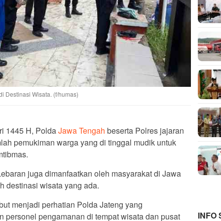
 Destinasi Wisata. (f/humas)
tri 1445 H, Polda
Jawa Tengah
beserta Polres jajaran
mlah pemukiman warga yang di tinggal mudik untuk
mtibmas.
 Lebaran juga dimanfaatkan oleh masyarakat di Jawa
 destinasi wisata yang ada.
but menjadi perhatian Polda Jateng yang
INFO
an personel pengamanan di tempat wisata dan pusat