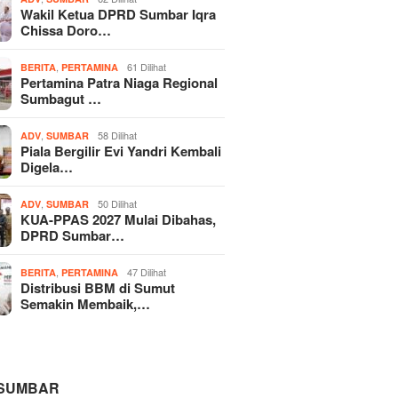
Wakil Ketua DPRD Sumbar Iqra
Chissa Doro…
,
61 Dilihat
BERITA
PERTAMINA
Pertamina Patra Niaga Regional
Sumbagut …
,
58 Dilihat
ADV
SUMBAR
Piala Bergilir Evi Yandri Kembali
Digela…
,
50 Dilihat
ADV
SUMBAR
KUA-PPAS 2027 Mulai Dibahas,
DPRD Sumbar…
,
47 Dilihat
BERITA
PERTAMINA
Distribusi BBM di Sumut
Semakin Membaik,…
 SUMBAR