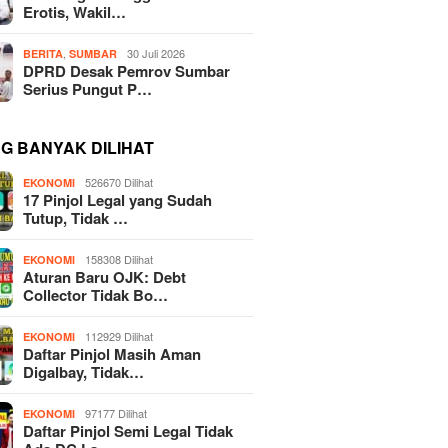
Erotis, Wakil…
,
30 Juli 2026
BERITA
SUMBAR
DPRD Desak Pemrov Sumbar
Serius Pungut P…
NG BANYAK DILIHAT
526670 Dilihat
EKONOMI
17 Pinjol Legal yang Sudah
Tutup, Tidak …
158308 Dilihat
EKONOMI
Aturan Baru OJK: Debt
Collector Tidak Bo…
112929 Dilihat
EKONOMI
Daftar Pinjol Masih Aman
Digalbay, Tidak…
97177 Dilihat
EKONOMI
Daftar Pinjol Semi Legal Tidak