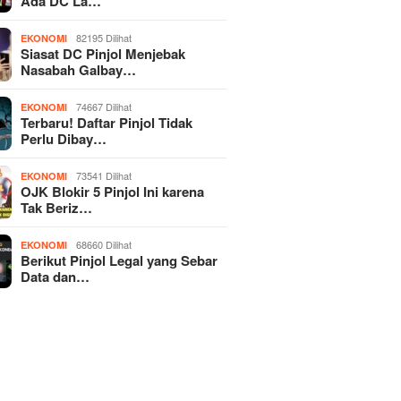
Ada DC La…
82195 Dilihat
EKONOMI
Siasat DC Pinjol Menjebak
Nasabah Galbay…
74667 Dilihat
EKONOMI
Terbaru! Daftar Pinjol Tidak
Perlu Dibay…
73541 Dilihat
EKONOMI
OJK Blokir 5 Pinjol Ini karena
Tak Beriz…
68660 Dilihat
EKONOMI
Berikut Pinjol Legal yang Sebar
Data dan…