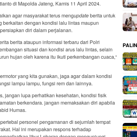
anto di Mapolda Jateng, Kamis 11 April 2024.
kan agar masyarakat terus meng
update
berita untuk
 berkaitan dengan kondisi lalu lintas maupun
ersiapkan diri dalam perjalanan.
ita berita ataupun informasi terbaru dari Polri
PALI
bangan situasi dan kondisi arus lalu lintas, selain
urun hujan oleh karena itu ikuti perkembangan cuaca,“
ermotor yang kita gunakan, jaga agar dalam kondisi
ungsi lampu lampu, fungsi rem dan lainnya.
as, jangan lupa perhatikan kesehatan, kondisi fisik
lamatan berkendara. jangan memaksakan diri apabila
Kabid Humas.
pertebal personel pengamanan di sejumlah tempat
akat. Hal ini merupakan respons terhadap
emanfaatkan libur Lebaran dengan mengunjungi