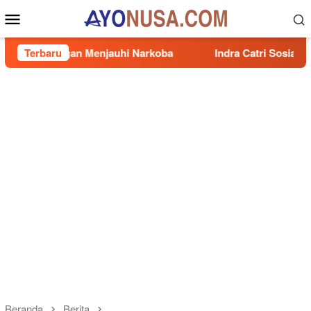
Loncat
Menu
ke
Mobile
konten
gan Menjauhi Narkoba
Terbaru
Indra Catri Sosialisasikan Perda
Beranda
Berita