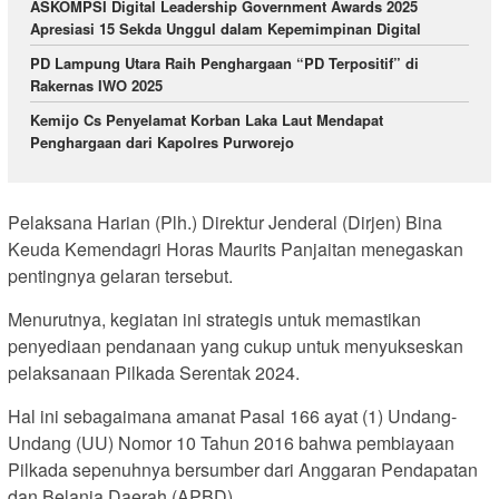
ASKOMPSI Digital Leadership Government Awards 2025
Apresiasi 15 Sekda Unggul dalam Kepemimpinan Digital
PD Lampung Utara Raih Penghargaan “PD Terpositif” di
Rakernas IWO 2025
Kemijo Cs Penyelamat Korban Laka Laut Mendapat
Penghargaan dari Kapolres Purworejo
Pelaksana Harian (Plh.) Direktur Jenderal (Dirjen) Bina
Keuda Kemendagri Horas Maurits Panjaitan menegaskan
pentingnya gelaran tersebut.
Menurutnya, kegiatan ini strategis untuk memastikan
penyediaan pendanaan yang cukup untuk menyukseskan
pelaksanaan Pilkada Serentak 2024.
Hal ini sebagaimana amanat Pasal 166 ayat (1) Undang-
Undang (UU) Nomor 10 Tahun 2016 bahwa pembiayaan
Pilkada sepenuhnya bersumber dari Anggaran Pendapatan
dan Belanja Daerah (APBD).