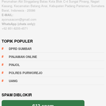
Perumahan Abi Singgalang Batas Kota Blok C-4 Sungai Pinang, Nagari
Kasang, Kecamatan Batang Anai, Kabupaten Padang Pariaman, Sumatera
Barat, Indonesia - 25586
E-MAIL:
ayonusacom@gmail.com
WhatsApp (chats only):
+62 851-8205-4571
TOPIK POPULER
DPRD SUMBAR
PINJAMAN ONLINE
PINJOL
POLRES PURWOREJO
UANG
SPAM DIBLOKIR