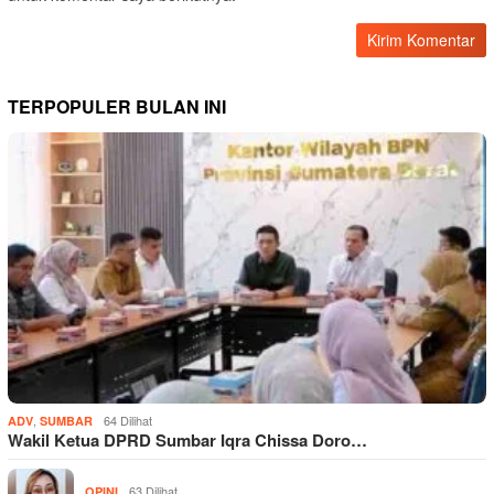
TERPOPULER BULAN INI
,
64 Dilihat
ADV
SUMBAR
Wakil Ketua DPRD Sumbar Iqra Chissa Doro…
63 Dilihat
OPINI