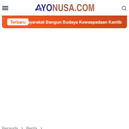
Loncat
Menu
ke
Mobile
konten
syarakat Bangun Budaya Kewaspadaan Kantibmas di Lingkunga
Terbaru
Beranda
Berita