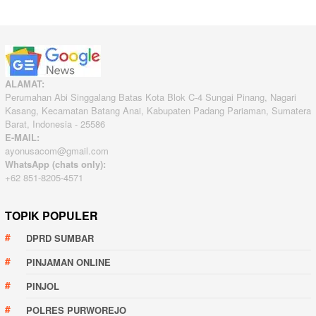
ALAMAT:
Perumahan Abi Singgalang Batas Kota Blok C-4 Sungai Pinang, Nagari
Kasang, Kecamatan Batang Anai, Kabupaten Padang Pariaman, Sumatera
Barat, Indonesia - 25586
E-MAIL:
ayonusacom@gmail.com
WhatsApp (chats only):
+62 851-8205-4571
TOPIK POPULER
DPRD SUMBAR
PINJAMAN ONLINE
PINJOL
POLRES PURWOREJO