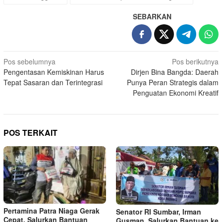
SEBARKAN
Navigasi
Pos sebelumnya
Pos berikutnya
Pengentasan Kemiskinan Harus
Dirjen Bina Bangda: Daerah
pos
Tepat Sasaran dan Terintegrasi
Punya Peran Strategis dalam
Penguatan Ekonomi Kreatif
POS TERKAIT
Pertamina Patra Niaga Gerak
Senator RI Sumbar, Irman
Cepat, Salurkan Bantuan
Gusman, Salurkan Bantuan ke