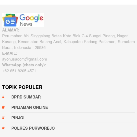
ALAMAT:
Perumahan Abi Singgalang Batas Kota Blok C-4 Sungai Pinang, Nagari
Kasang, Kecamatan Batang Anai, Kabupaten Padang Pariaman, Sumatera
Barat, Indonesia - 25586
E-MAIL:
ayonusacom@gmail.com
WhatsApp (chats only):
+62 851-8205-4571
TOPIK POPULER
DPRD SUMBAR
PINJAMAN ONLINE
PINJOL
POLRES PURWOREJO