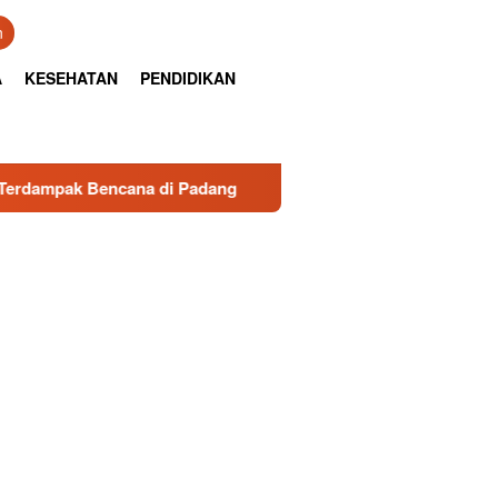
n
A
KESEHATAN
PENDIDIKAN
di Padang
Sambut HUT RI ke-81, TISI Luncurkan Buku A