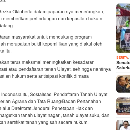
25.
Rezka Oktoberia dalam paparan nya menerangkan,
an memberikan perlindungan dan kepastian hukum
datang.
daran masyarakat untuk mendukung program
anah merupakan bukti kepemilikan yang diakui oleh
a itu.
,
BERITA
akan terus maksimal meningkatkan kesadaran
Senato
Salur
kasi atau pendaftaran tanah Ulayat, sehingga nantinya
tian hukum serta antisipasi konflik dimasa
ndonesia itu, Sosialisasi Pendaftaran Tanah Ulayat
terian Agraria dan Tata Ruang/Badan Pertanahan
alui Direktorat Jenderal Penetapan Hak dan
argetkan tanah ulayat nagari, tanah ulayat suku, dan
n sertifikat tanah yang sah secara hukum.