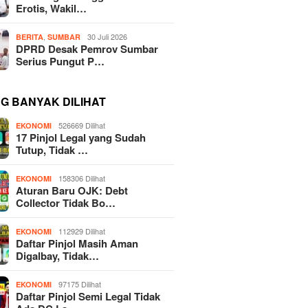
Erotis, Wakil…
,
30 Juli 2026
BERITA
SUMBAR
DPRD Desak Pemrov Sumbar
Serius Pungut P…
NG BANYAK DILIHAT
526669 Dilihat
EKONOMI
17 Pinjol Legal yang Sudah
Tutup, Tidak …
158306 Dilihat
EKONOMI
Aturan Baru OJK: Debt
Collector Tidak Bo…
112929 Dilihat
EKONOMI
Daftar Pinjol Masih Aman
Digalbay, Tidak…
97175 Dilihat
EKONOMI
Daftar Pinjol Semi Legal Tidak