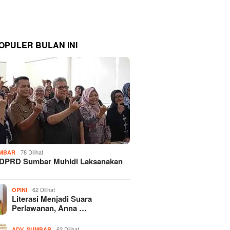
OPULER BULAN INI
78 Dilihat
MBAR
 DPRD Sumbar Muhidi Laksanakan
…
62 Dilihat
OPINI
Literasi Menjadi Suara
Perlawanan, Anna …
,
62 Dilihat
ADV
SUMBAR