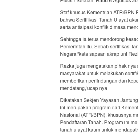
Pesisir Selatan, Rabu 6 Agustus 20
Staf khusus Kementrian ATR/BPN 
bahwa Sertifikasi Tanah Ulayat ak
serta antisipasi konflik dimasa men
Sehingga ia terus mendorong kesa
Pemerintah itu. Sebab sertifikasi t
Negara,”kata sapaan akrap uni Rezk
Rezka juga mengatakan,pihak nya 
masyarakat untuk melakukan sertifi
memberikan perlindungan dan kepas
mendatang,”ucap nya
Dikatakan Sekjen Yayasan Jantung I
ini merupakan program dari Kemen
Nasional (ATR/BPN), khususnya mel
Pendaftaran Tanah. Program ini men
tanah ulayat kaum untuk mendapatka