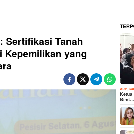
TERP
 Sertifikasi Tanah
i Kepemilikan yang
ara
,
ADV
SU
Ketua
Bimt