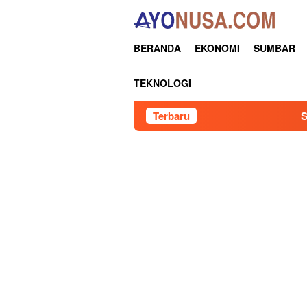
Loncat
ke
konten
BERANDA
EKONOMI
SUMBAR
TEKNOLOGI
Terbaru
Senator RI Sumbar, I