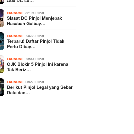
Ada DC La…
82194 Dilihat
EKONOMI
Siasat DC Pinjol Menjebak
Nasabah Galbay…
74666 Dilihat
EKONOMI
Terbaru! Daftar Pinjol Tidak
Perlu Dibay…
73541 Dilihat
EKONOMI
OJK Blokir 5 Pinjol Ini karena
Tak Beriz…
68659 Dilihat
EKONOMI
Berikut Pinjol Legal yang Sebar
Data dan…