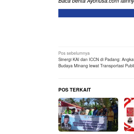
Baca berita Ayonusa.com lainn
Navigasi
Pos sebelumnya
Sinergi KAI dan ICCN di Padang: Angka
pos
Budaya Minang lewat Transportasi Publ
POS TERKAIT