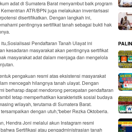
hukum adat di Sumatera Barat menyambut baik program
ing. Kementrian ATR/BPN juga melakukan inventarisasi
potensi disertifikatkan. Dengan langkah ini,
ahami pentingnya sertifikat tanah sebagai bukti hak
pnya.
itu,Sosialisasi Pendaftaran Tanah Ulayat ini
PALI
an kesadaran masyarakat akan pentingnya sertifikat
-hak masyarakat adat dalam menjaga dan mengelola
njutan.
 bentuk pengakuan resmi atas eksistensi masyarakat
alam mencegah hilangnya tanah ulayat. Dengan
ami berharap dapat mendorong percepatan pendaftaran
sambil tetap memperhatikan karakteristik sosial budaya
asing wilayah, terutama di Sumatera Barat.
si tersampaikan dengan utuh,”beber Rezka Oktoberia.
tan, Hendra Joni melalui akun Instagram resmi
bahwa Sertifikasi atau pengadministrasian tanah