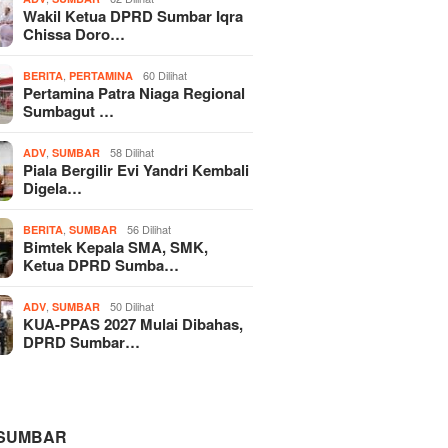
Wakil Ketua DPRD Sumbar Iqra
Chissa Doro…
,
60 Dilihat
BERITA
PERTAMINA
Pertamina Patra Niaga Regional
Sumbagut …
,
58 Dilihat
ADV
SUMBAR
Piala Bergilir Evi Yandri Kembali
Digela…
,
56 Dilihat
BERITA
SUMBAR
Bimtek Kepala SMA, SMK,
Ketua DPRD Sumba…
,
50 Dilihat
ADV
SUMBAR
KUA-PPAS 2027 Mulai Dibahas,
DPRD Sumbar…
 SUMBAR