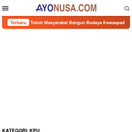
Loncat
Menu
ke
Mobile
konten
i Ajak Tokoh Masyarakat Bangun Budaya Kewaspadaan Kantibm
Terbaru
KATEGORI:
KPU