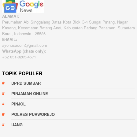
ALAMAT:
Perumahan Abi Singgalang Batas Kota Blok C-4 Sungai Pinang, Nagari
Kasang, Kecamatan Batang Anai, Kabupaten Padang Pariaman, Sumatera
Barat, Indonesia - 25586
E-MAIL:
ayonusacom@gmail.com
WhatsApp (chats only):
+62 851-8205-4571
TOPIK POPULER
DPRD SUMBAR
PINJAMAN ONLINE
PINJOL
POLRES PURWOREJO
UANG