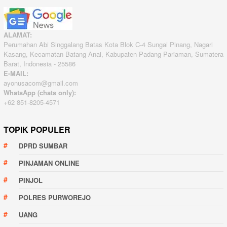
ALAMAT:
Perumahan Abi Singgalang Batas Kota Blok C-4 Sungai Pinang, Nagari
Kasang, Kecamatan Batang Anai, Kabupaten Padang Pariaman, Sumatera
Barat, Indonesia - 25586
E-MAIL:
ayonusacom@gmail.com
WhatsApp (chats only):
+62 851-8205-4571
TOPIK POPULER
DPRD SUMBAR
PINJAMAN ONLINE
PINJOL
POLRES PURWOREJO
UANG