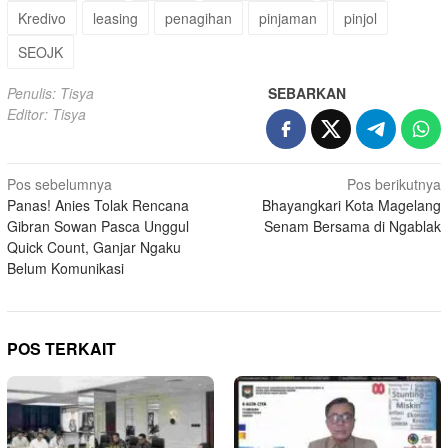
Kredivo
leasing
penagihan
pinjaman
pinjol
SEOJK
Penulis: Tisya
SEBARKAN
Editor: Tisya
Navigasi
Pos sebelumnya
Pos berikutnya
Panas! Anies Tolak Rencana
Bhayangkari Kota Magelang
pos
Gibran Sowan Pasca Unggul
Senam Bersama di Ngablak
Quick Count, Ganjar Ngaku
Belum Komunikasi
POS TERKAIT