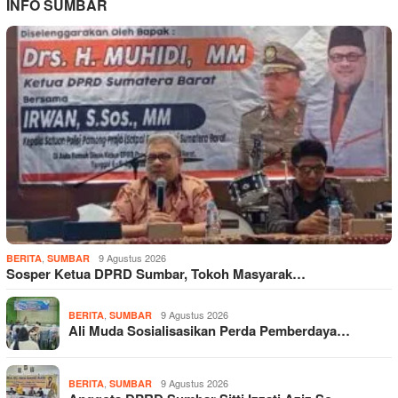
INFO SUMBAR
,
9 Agustus 2026
BERITA
SUMBAR
Sosper Ketua DPRD Sumbar, Tokoh Masyarak…
,
9 Agustus 2026
BERITA
SUMBAR
Ali Muda Sosialisasikan Perda Pemberdaya…
,
9 Agustus 2026
BERITA
SUMBAR