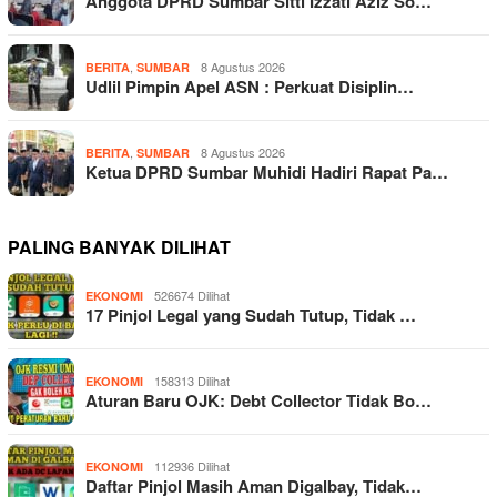
Anggota DPRD Sumbar Sitti Izzati Aziz So…
,
8 Agustus 2026
BERITA
SUMBAR
Udlil Pimpin Apel ASN : Perkuat Disiplin…
,
8 Agustus 2026
BERITA
SUMBAR
Ketua DPRD Sumbar Muhidi Hadiri Rapat Pa…
PALING BANYAK DILIHAT
526674 Dilihat
EKONOMI
17 Pinjol Legal yang Sudah Tutup, Tidak …
158313 Dilihat
EKONOMI
Aturan Baru OJK: Debt Collector Tidak Bo…
112936 Dilihat
EKONOMI
Daftar Pinjol Masih Aman Digalbay, Tidak…