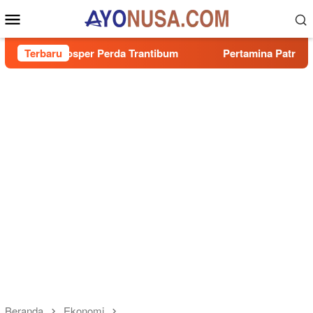
Loncat
Menu
ke
Mobile
konten
osper Perda Trantibum
Terbaru
Pertamina Patra Niaga Regional
Beranda
Ekonomi