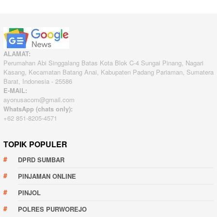
ALAMAT:
Perumahan Abi Singgalang Batas Kota Blok C-4 Sungai Pinang, Nagari
Kasang, Kecamatan Batang Anai, Kabupaten Padang Pariaman, Sumatera
Barat, Indonesia - 25586
E-MAIL:
ayonusacom@gmail.com
WhatsApp (chats only):
+62 851-8205-4571
TOPIK POPULER
DPRD SUMBAR
PINJAMAN ONLINE
PINJOL
POLRES PURWOREJO