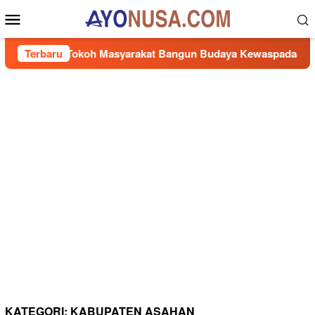
Loncat
Menu
ke
Mobile
konten
Ajak Tokoh Masyarakat Bangun Budaya Kewaspadaan Kantibmas
Terbaru
KATEGORI:
KABUPATEN ASAHAN