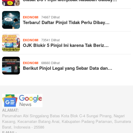
74667 Dilihat
EKONOMI
Terbaru! Daftar Pinjol Tidak Perlu Dibay…
73541 Dilihat
EKONOMI
OJK Blokir 5 Pinjol Ini karena Tak Beriz…
68660 Dilihat
EKONOMI
Berikut Pinjol Legal yang Sebar Data dan…
ALAMAT:
Perumahan Abi Singgalang Batas Kota Blok C-4 Sungai Pinang, Nagari
Kasang, Kecamatan Batang Anai, Kabupaten Padang Pariaman, Sumatera
Barat, Indonesia - 25586
E-MAIL: