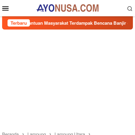
Loncat
Menu
ke
Mobile
konten
n Bantuan Masyarakat Terdampak Bencana Banjir di Sumbar
Terbaru
Beranda
Lampung
Lampung Utara