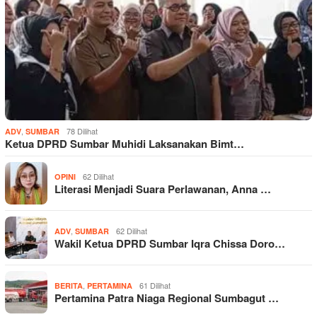
,
78 Dilihat
ADV
SUMBAR
Ketua DPRD Sumbar Muhidi Laksanakan Bimt…
62 Dilihat
OPINI
Literasi Menjadi Suara Perlawanan, Anna …
,
62 Dilihat
ADV
SUMBAR
Wakil Ketua DPRD Sumbar Iqra Chissa Doro…
,
61 Dilihat
BERITA
PERTAMINA
Pertamina Patra Niaga Regional Sumbagut …