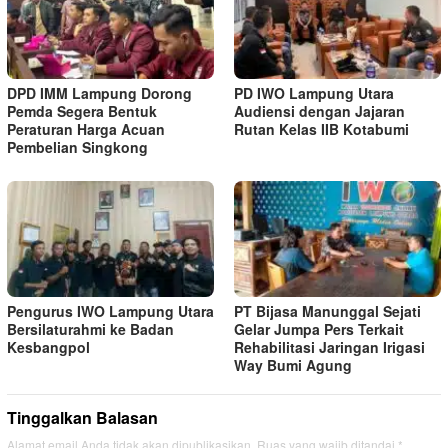
DPD IMM Lampung Dorong
PD IWO Lampung Utara
Pemda Segera Bentuk
Audiensi dengan Jajaran
Peraturan Harga Acuan
Rutan Kelas IIB Kotabumi
Pembelian Singkong
Pengurus IWO Lampung Utara
PT Bijasa Manunggal Sejati
Bersilaturahmi ke Badan
Gelar Jumpa Pers Terkait
Kesbangpol
Rehabilitasi Jaringan Irigasi
Way Bumi Agung
Tinggalkan Balasan
Alamat email Anda tidak akan dipublikasikan.
Ruas yang wajib ditandai
*