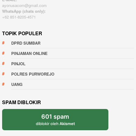
ayonusacom@gmail.com
WhatsApp (chats only):
+62 851-8205-4571
TOPIK POPULER
DPRD SUMBAR
PINJAMAN ONLINE
PINJOL
POLRES PURWOREJO
UANG
SPAM DIBLOKIR
601 spam
diblokir oleh
Akismet