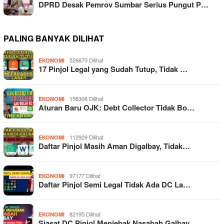
DPRD Desak Pemrov Sumbar Serius Pungut P…
PALING BANYAK DILIHAT
526670 Dilihat
EKONOMI
17 Pinjol Legal yang Sudah Tutup, Tidak …
158308 Dilihat
EKONOMI
Aturan Baru OJK: Debt Collector Tidak Bo…
112929 Dilihat
EKONOMI
Daftar Pinjol Masih Aman Digalbay, Tidak…
97177 Dilihat
EKONOMI
Daftar Pinjol Semi Legal Tidak Ada DC La…
82195 Dilihat
EKONOMI
Siasat DC Pinjol Menjebak Nasabah Galbay…