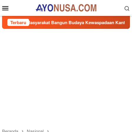
Loncat
Menu
ke
Mobile
konten
 Masyarakat Bangun Budaya Kewaspadaan Kantibmas di Lingku
Terbaru
Beranda
Nasional