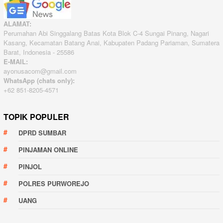
ALAMAT:
Perumahan Abi Singgalang Batas Kota Blok C-4 Sungai Pinang, Nagari
Kasang, Kecamatan Batang Anai, Kabupaten Padang Pariaman, Sumatera
Barat, Indonesia - 25586
E-MAIL:
ayonusacom@gmail.com
WhatsApp (chats only):
+62 851-8205-4571
TOPIK POPULER
DPRD SUMBAR
PINJAMAN ONLINE
PINJOL
POLRES PURWOREJO
UANG