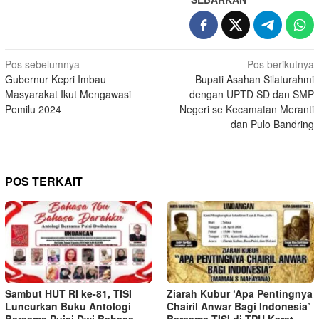
Navigasi
Pos sebelumnya
Pos berikutnya
Gubernur Kepri Imbau
Bupati Asahan Silaturahmi
pos
Masyarakat Ikut Mengawasi
dengan UPTD SD dan SMP
Pemilu 2024
Negeri se Kecamatan Meranti
dan Pulo Bandring
POS TERKAIT
Sambut HUT RI ke-81, TISI
Ziarah Kubur ‘Apa Pentingnya
Luncurkan Buku Antologi
Chairil Anwar Bagi Indonesia’
Bersama Puisi Dwi Bahasa
Bersama TISI di TPU Karet