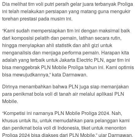
Dia melihat tim voli putri peraih gelar juara terbanyak Proliga
ini telah melakukan persiapan yang matang guna mengukir
torehan prestasi pada musim ini.
“Kami sudah mempersiapkan tim ini dengan maksimal baik
dari komposisi pelatih dan pemain, latihan secara rutin,
hingga menyiapkan ahli statistik dan ahli gizi untuk
menganalisis dan menjaga performa pemain. Harapan kita
adalah yang terbaik untuk Jakarta Electric PLN, agar tim ini
bisa menggebrak PLN Mobile Proliga tahun ini. Kami optimis
bisa mewujudkannya,” kata Darmawan.
Dirinya menambahkan bahwa PLN juga siap memanjakan
para penikmat bola voli di tanah air melalui aplikasi PLN
Mobile.
“Kompetisi ini namanya PLN Mobile Proliga 2024. Nah,
khusus untuk itu, untuk memudahkan para pelanggan kami
dan penikmat bola voli di Indonesia, tiket untuk menonton
Proliga 2024 bisa diakses dari PLN Mobile,” ujar Darmawan.