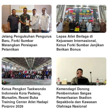
Jelang Pengukuhan Pengurus
Lepas Atlet Berlaga di
Baru, Forki Sumbar
Kejuaraan Internasional,
Matangkan Persiapan
Ketua Forki Sumbar Janjikan
Pelantikan
Berikan Bonus
Ketua Pengkot Taekwondo
Kemendagri Dorong
Indonesia Kota Padang,
Pembentukan Satgas
Mursalim, Resmi Buka
Pemanfaatan Stadion
Training Center Atlet Hadapi
Sepakbola dan Kawasan
Porprov 2026
Olahraga Nasional