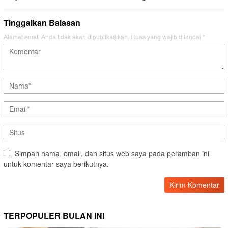
Tinggalkan Balasan
Alamat email Anda tidak akan dipublikasikan.
Ruas yang wajib ditandai
*
Simpan nama, email, dan situs web saya pada peramban ini
untuk komentar saya berikutnya.
TERPOPULER BULAN INI