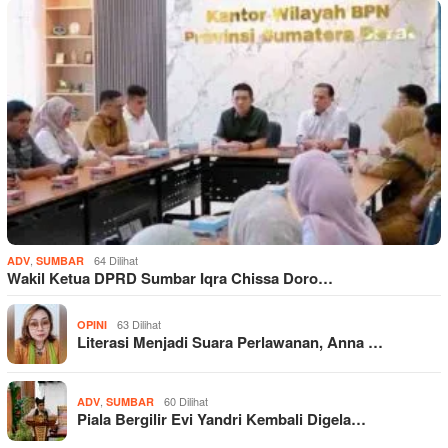
,
64 Dilihat
ADV
SUMBAR
Wakil Ketua DPRD Sumbar Iqra Chissa Doro…
63 Dilihat
OPINI
Literasi Menjadi Suara Perlawanan, Anna …
,
60 Dilihat
ADV
SUMBAR
Piala Bergilir Evi Yandri Kembali Digela…