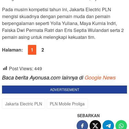
Pada musim kompetisi tahun ini, Jakarta Electric PLN
mengisi skuadnya dengan pemain muda dan pemain
berpengalaman seperti Yolla Yuliana, Maya Kurnia Indri,
Faiska Dwi Permata Ratri dan Eris Septia Wulandari serta 2
pemain asing untuk melengkapi kekuatan tim.
Halaman:
1
2
Post Views:
449
Baca berita Ayonusa.com lainnya di
Google News
ADVERTISEMENT
Jakarta Electric PLN
PLN Mobile Proliga
SEBARKAN