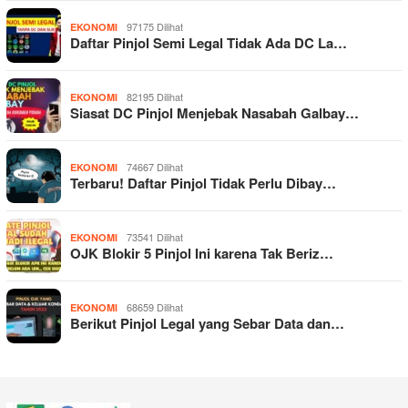
97175 Dilihat
EKONOMI
Daftar Pinjol Semi Legal Tidak Ada DC La…
82195 Dilihat
EKONOMI
Siasat DC Pinjol Menjebak Nasabah Galbay…
74667 Dilihat
EKONOMI
Terbaru! Daftar Pinjol Tidak Perlu Dibay…
73541 Dilihat
EKONOMI
OJK Blokir 5 Pinjol Ini karena Tak Beriz…
68659 Dilihat
EKONOMI
Berikut Pinjol Legal yang Sebar Data dan…