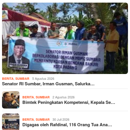
,
5 Agustus 2026
BERITA
SUMBAR
Senator RI Sumbar, Irman Gusman, Salurka…
,
2 Agustus 2026
BERITA
SUMBAR
Bimtek Peningkatan Kompetensi, Kepala Se…
,
30 Juli 2026
BERITA
SUMBAR
Digagas oleh Rafdinal, 116 Orang Tua Ana…