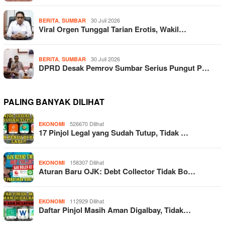
,
30 Juli 2026
BERITA
SUMBAR
Viral Orgen Tunggal Tarian Erotis, Wakil…
,
30 Juli 2026
BERITA
SUMBAR
DPRD Desak Pemrov Sumbar Serius Pungut P…
PALING BANYAK DILIHAT
526670 Dilihat
EKONOMI
17 Pinjol Legal yang Sudah Tutup, Tidak …
158307 Dilihat
EKONOMI
Aturan Baru OJK: Debt Collector Tidak Bo…
112929 Dilihat
EKONOMI
Daftar Pinjol Masih Aman Digalbay, Tidak…