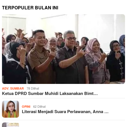
TERPOPULER BULAN INI
,
78 Dilihat
ADV
SUMBAR
Ketua DPRD Sumbar Muhidi Laksanakan Bimt…
62 Dilihat
OPINI
Literasi Menjadi Suara Perlawanan, Anna …