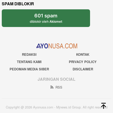
SPAM DIBLOKIR
601 spam
diblokir oleh
Akismet
REDAKSI
KONTAK
TENTANG KAMI
PRIVACY POLICY
PEDOMAN MEDIA SIBER
DISCLAIMER
JARINGAN SOCIAL
RSS
Copyright @ 2026 Ayonusa.com - Mjnews.id Group. All right reserved