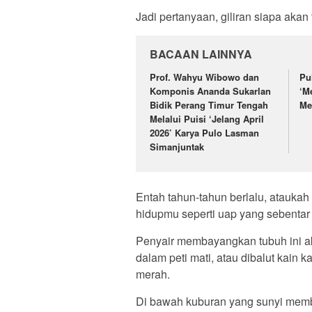
Jadi pertanyaan, giliran siapa akan
BACAAN LAINNYA
Prof. Wahyu Wibowo dan
Pu
Komponis Ananda Sukarlan
‘M
Bidik Perang Timur Tengah
Me
Melalui Puisi ‘Jelang April
2026’ Karya Pulo Lasman
Simanjuntak
Entah tahun-tahun berlalu, ataukah 
hidupmu seperti uap yang sebentar k
Penyair membayangkan tubuh ini ak
dalam peti mati, atau dibalut kain
merah.
Di bawah kuburan yang sunyi membant