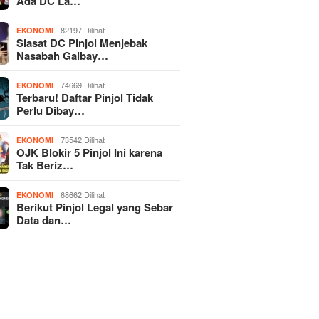
Ada DC La…
82197 Dilihat
EKONOMI
Siasat DC Pinjol Menjebak
Nasabah Galbay…
74669 Dilihat
EKONOMI
Terbaru! Daftar Pinjol Tidak
Perlu Dibay…
73542 Dilihat
EKONOMI
OJK Blokir 5 Pinjol Ini karena
Tak Beriz…
68662 Dilihat
EKONOMI
Berikut Pinjol Legal yang Sebar
Data dan…