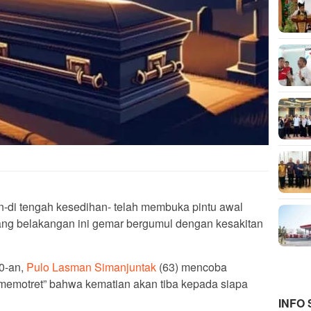
n-di tengah kesedihan- telah membuka pintu awal
ang belakangan ini gemar bergumul dengan kesakitan
0-an,
Pulo Lasman Simanjuntak
(63) mencoba
memotret” bahwa kematian akan tiba kepada siapa
INFO