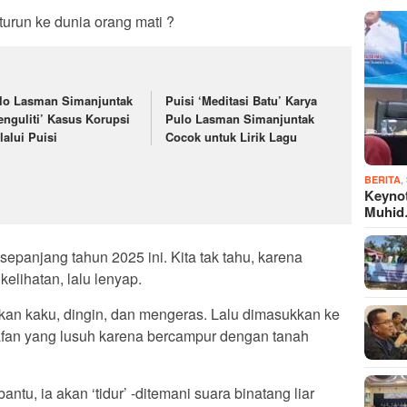
 turun ke dunia orang mati ?
lo Lasman Simanjuntak
Puisi ‘Meditasi Batu’ Karya
enguliti’ Kasus Korupsi
Pulo Lasman Simanjuntak
lalui Puisi
Cocok untuk Lirik Lagu
,
BERITA
Keyno
Muhi
sepanjang tahun 2025 ini. Kita tak tahu, karena
elihatan, lalu lenyap.
an kaku, dingin, dan mengeras. Lalu dimasukkan ke
 kafan yang lusuh karena bercampur dengan tanah
u, ia akan ‘tidur’ -ditemani suara binatang liar