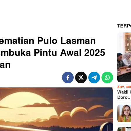
TERP
Kematian Pulo Lasman
embuka Pintu Awal 2025
kan
,
ADV
SU
Wakil 
Doro