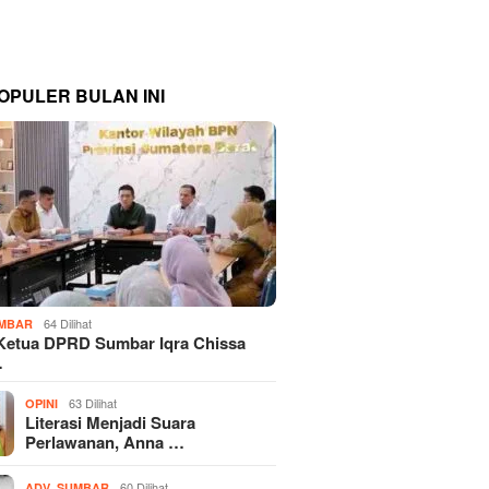
OPULER BULAN INI
64 Dilihat
MBAR
Ketua DPRD Sumbar Iqra Chissa
…
63 Dilihat
OPINI
Literasi Menjadi Suara
Perlawanan, Anna …
,
60 Dilihat
ADV
SUMBAR