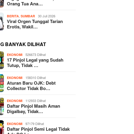
Orang Tua Ana…
,
30 Juli 2026
BERITA
SUMBAR
Viral Orgen Tunggal Tarian
Erotis, Wakil…
NG BANYAK DILIHAT
526673 Dilihat
EKONOMI
17 Pinjol Legal yang Sudah
Tutup, Tidak …
158310 Dilihat
EKONOMI
Aturan Baru OJK: Debt
Collector Tidak Bo…
112933 Dilihat
EKONOMI
Daftar Pinjol Masih Aman
Digalbay, Tidak…
97179 Dilihat
EKONOMI
Daftar Pinjol Semi Legal Tidak