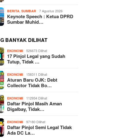
,
7 Agustus 2026
BERITA
SUMBAR
Keynote Speech : Ketua DPRD
Sumbar Muhid…
NG BANYAK DILIHAT
526673 Dilihat
EKONOMI
17 Pinjol Legal yang Sudah
Tutup, Tidak …
158311 Dilihat
EKONOMI
Aturan Baru OJK: Debt
Collector Tidak Bo…
112934 Dilihat
EKONOMI
Daftar Pinjol Masih Aman
Digalbay, Tidak…
97180 Dilihat
EKONOMI
Daftar Pinjol Semi Legal Tidak
Ada DC La…