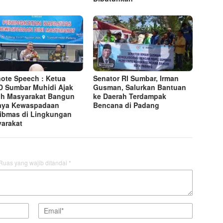
ote Speech : Ketua
Senator RI Sumbar, Irman
 Sumbar Muhidi Ajak
Gusman, Salurkan Bantuan
h Masyarakat Bangun
ke Daerah Terdampak
aya Kewaspadaan
Bencana di Padang
ibmas di Lingkungan
arakat
Ruas yang wajib ditandai
*