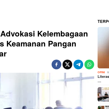
TERP
Advokasi Kelembagaan
tas Keamanan Pangan
ar
6
OPINI
Litera
…