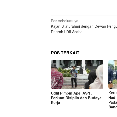
Navigasi
Pos sebelumnya
Kajari Silaturahmi dengan Dewan Peng
pos
Daerah LDII Asahan
POS TERKAIT
Ketu
Udlil Pimpin Apel ASN :
Hadi
Perkuat Disiplin dan Budaya
Pada
Kerja
Ban