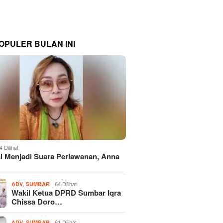
OPULER BULAN INI
4 Dilihat
si Menjadi Suara Perlawanan, Anna
,
64 Dilihat
ADV
SUMBAR
Wakil Ketua DPRD Sumbar Iqra
Chissa Doro…
,
61 Dilihat
ADV
SUMBAR