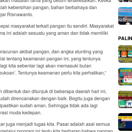
an masalah lama yang belum terselesaikan. Ketika
alah kebersihan pangan, bahan berbahaya dan
 ujar Risnawanto.
si masyarakat terkait pangan itu sendiri. Masyarakat
 ini adalah sesuatu yang aman dan tidak memiliki
PALI
racunan akibat pangan, dan angka stunting yang
alai tentang keamanan pangan ini, yang tentunya
gi kita sebentar lagi akan memasuki bulan
koan’. Tentunya keamanan perlu kita perhatikan,”
 dibentuk dan ditunjuk di beberapa daerah hari ini,
udah direncanakan dengan baik. Begitu juga dengan
ipastikan sudah aman. Sehingga tidak ada lagi
erasi muda kedepan.
ar juga menjadi tugas kita. Pasar adalah asal semua
melalui program ini tentu kita berharap bahwa pangan