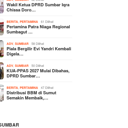
Wakil Ketua DPRD Sumbar Iqra
Chissa Doro…
,
61 Dilihat
BERITA
PERTAMINA
Pertamina Patra Niaga Regional
Sumbagut …
,
58 Dilihat
ADV
SUMBAR
Piala Bergilir Evi Yandri Kembali
Digela…
,
50 Dilihat
ADV
SUMBAR
KUA-PPAS 2027 Mulai Dibahas,
DPRD Sumbar…
,
47 Dilihat
BERITA
PERTAMINA
Distribusi BBM di Sumut
Semakin Membaik,…
 SUMBAR