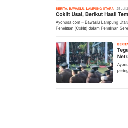
,
,
Admin
25 Juli 
BERITA
BAWASLU
LAMPUNG UTARA
Coklit Usai, Berikut Hasil 
Ayonusa
Ayonusa.com – Bawaslu Lampung Utar
Penelitian (Coklit) dalam Pemilihan Ser
BERIT
Tega
Netr
Ayonu
perin