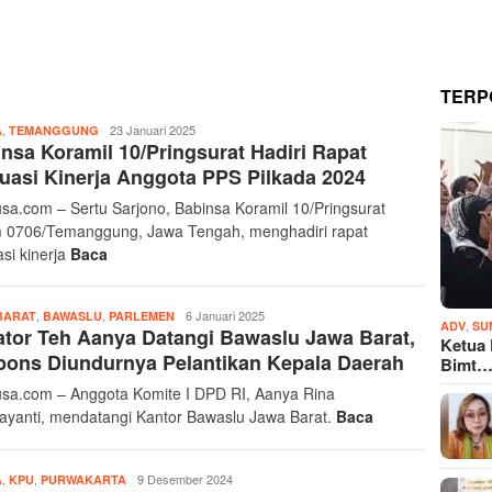
TERP
,
Ayonusa
23 Januari 2025
A
TEMANGGUNG
nsa Koramil 10/Pringsurat Hadiri Rapat
Com
uasi Kinerja Anggota PPS Pilkada 2024
sa.com – Sertu Sarjono, Babinsa Koramil 10/Pringsurat
 0706/Temanggung, Jawa Tengah, menghadiri rapat
asi kinerja
Baca
,
,
Ayonusa
6 Januari 2025
BARAT
BAWASLU
PARLEMEN
,
ADV
SU
tor Teh Aanya Datangi Bawaslu Jawa Barat,
Com
Ketua
ons Diundurnya Pelantikan Kepala Daerah
Bimt
sa.com – Anggota Komite I DPD RI, Aanya Rina
yanti, mendatangi Kantor Bawaslu Jawa Barat.
Baca
,
,
Ayonusa
9 Desember 2024
A
KPU
PURWAKARTA