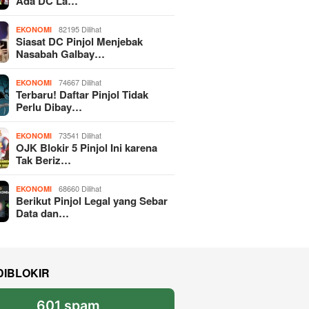
Ada DC La…
82195 Dilihat
EKONOMI
Siasat DC Pinjol Menjebak
Nasabah Galbay…
74667 Dilihat
EKONOMI
Terbaru! Daftar Pinjol Tidak
Perlu Dibay…
73541 Dilihat
EKONOMI
OJK Blokir 5 Pinjol Ini karena
Tak Beriz…
68660 Dilihat
EKONOMI
Berikut Pinjol Legal yang Sebar
Data dan…
DIBLOKIR
601 spam