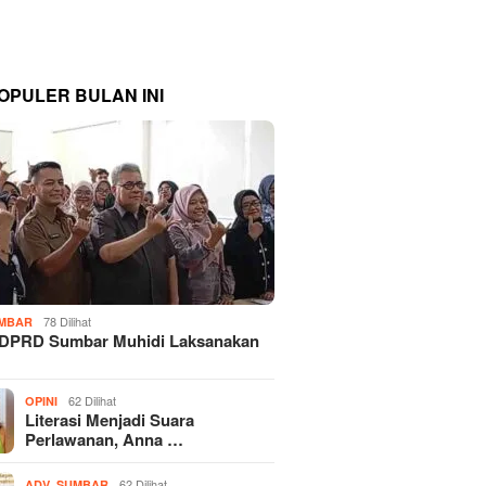
OPULER BULAN INI
78 Dilihat
MBAR
 DPRD Sumbar Muhidi Laksanakan
…
62 Dilihat
OPINI
Literasi Menjadi Suara
Perlawanan, Anna …
,
62 Dilihat
ADV
SUMBAR