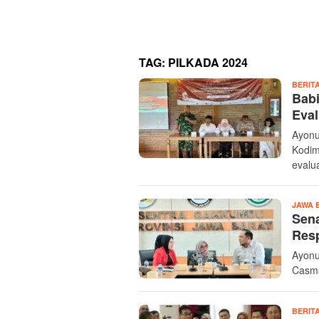
TAG:
PILKADA 2024
BERIT
Babi
Eval
Ayonu
Kodim
evalu
JAWA 
Sena
Resp
Ayonu
Casma
BERIT