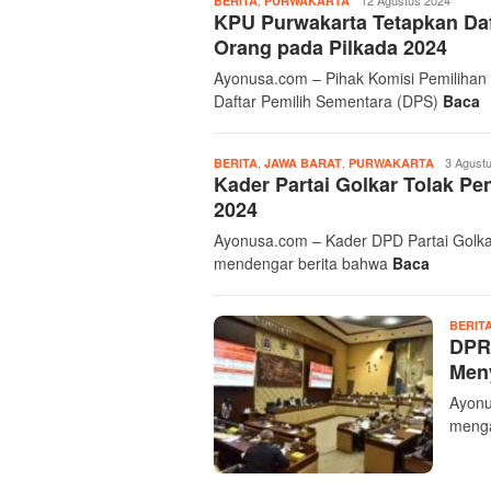
,
Admin
12 Agustus 2024
BERITA
PURWAKARTA
KPU Purwakarta Tetapkan Daf
Ayonusa
Orang pada Pilkada 2024
Ayonusa.com – Pihak Komisi Pemiliha
Daftar Pemilih Sementara (DPS)
Baca
,
,
Admin
3 Agust
BERITA
JAWA BARAT
PURWAKARTA
Kader Partai Golkar Tolak P
Ayonusa
2024
Ayonusa.com – Kader DPD Partai Golkar
mendengar berita bahwa
Baca
BERIT
DPR 
Men
Ayonu
menga