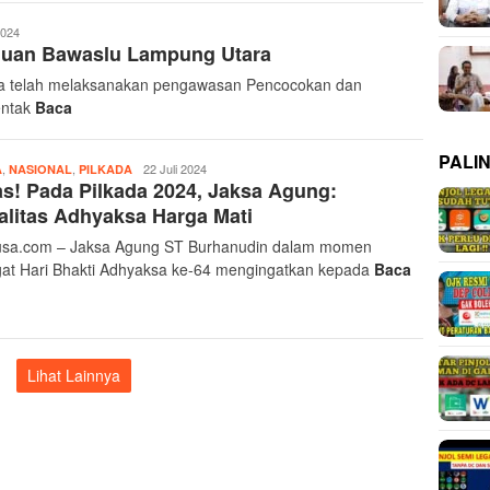
2024
Temuan Bawaslu Lampung Utara
a telah melaksanakan pengawasan Pencocokan dan
entak
Baca
PALI
,
,
Admin
22 Juli 2024
A
NASIONAL
PILKADA
s! Pada Pilkada 2024, Jaksa Agung:
Ayonusa
alitas Adhyaksa Harga Mati
sa.com – Jaksa Agung ST Burhanudin dalam momen
gat Hari Bhakti Adhyaksa ke-64 mengingatkan kepada
Baca
Lihat Lainnya