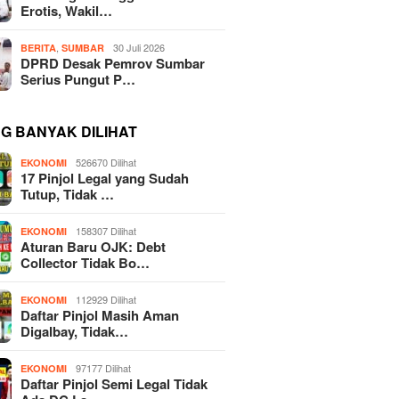
Erotis, Wakil…
,
30 Juli 2026
BERITA
SUMBAR
DPRD Desak Pemrov Sumbar
Serius Pungut P…
NG BANYAK DILIHAT
526670 Dilihat
EKONOMI
17 Pinjol Legal yang Sudah
Tutup, Tidak …
158307 Dilihat
EKONOMI
Aturan Baru OJK: Debt
Collector Tidak Bo…
112929 Dilihat
EKONOMI
Daftar Pinjol Masih Aman
Digalbay, Tidak…
97177 Dilihat
EKONOMI
Daftar Pinjol Semi Legal Tidak