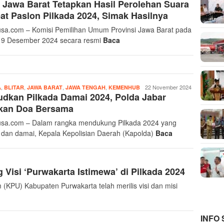
Jawa Barat Tetapkan Hasil Perolehan Suara
Com
t Paslon Pilkada 2024, Simak Hasilnya
sa.com – Komisi Pemilihan Umum Provinsi Jawa Barat pada
 9 Desember 2024 secara resmi
Baca
,
,
,
,
Admin
22 November 2024
A
BLITAR
JAWA BARAT
JAWA TENGAH
KEMENHUB
dkan Pilkada Damai 2024, Polda Jabar
Ayonusa
kan Doa Bersama
sa.com – Dalam rangka mendukung Pilkada 2024 yang
dan damai, Kepala Kepolisian Daerah (Kapolda)
Baca
Visi ‘Purwakarta Istimewa’ di Pilkada 2024
KPU) Kabupaten Purwakarta telah merilis visi dan misi
INFO