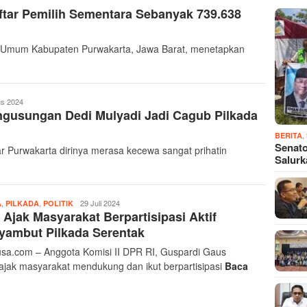
tar Pemilih Sementara Sebanyak 739.638
n Umum Kabupaten Purwakarta, Jawa Barat, menetapkan
us 2024
engusungan Dedi Mulyadi Jadi Cagub Pilkada
,
BERITA
Senato
 Purwakarta dirinya merasa kecewa sangat prihatin
Salur
,
,
Admin
29 Juli 2024
A
PILKADA
POLITIK
Ajak Masyarakat Berpartisipasi Aktif
Ayonusa
yambut Pilkada Serentak
sa.com – Anggota Komisi II DPR RI, Guspardi Gaus
jak masyarakat mendukung dan ikut berpartisipasi
Baca