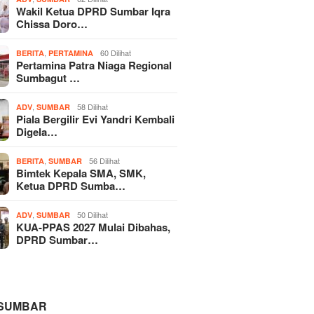
Wakil Ketua DPRD Sumbar Iqra
Chissa Doro…
,
60 Dilihat
BERITA
PERTAMINA
Pertamina Patra Niaga Regional
Sumbagut …
,
58 Dilihat
ADV
SUMBAR
Piala Bergilir Evi Yandri Kembali
Digela…
,
56 Dilihat
BERITA
SUMBAR
Bimtek Kepala SMA, SMK,
Ketua DPRD Sumba…
,
50 Dilihat
ADV
SUMBAR
KUA-PPAS 2027 Mulai Dibahas,
DPRD Sumbar…
 SUMBAR