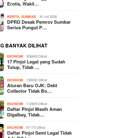
Erotis, Wakil…
,
30 Juli 2026
BERITA
SUMBAR
DPRD Desak Pemrov Sumbar
Serius Pungut P…
NG BANYAK DILIHAT
526669 Dilihat
EKONOMI
17 Pinjol Legal yang Sudah
Tutup, Tidak …
158306 Dilihat
EKONOMI
Aturan Baru OJK: Debt
Collector Tidak Bo…
112929 Dilihat
EKONOMI
Daftar Pinjol Masih Aman
Digalbay, Tidak…
97175 Dilihat
EKONOMI
Daftar Pinjol Semi Legal Tidak