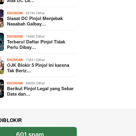
Ada DC La…
82194 Dilihat
EKONOMI
Siasat DC Pinjol Menjebak
Nasabah Galbay…
74666 Dilihat
EKONOMI
Terbaru! Daftar Pinjol Tidak
Perlu Dibay…
73541 Dilihat
EKONOMI
OJK Blokir 5 Pinjol Ini karena
Tak Beriz…
68659 Dilihat
EKONOMI
Berikut Pinjol Legal yang Sebar
Data dan…
DIBLOKIR
601 spam