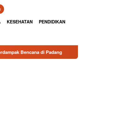
n
A
KESEHATAN
PENDIDIKAN
ana di Padang
Sambut HUT RI ke-81, TISI Luncurkan Bu