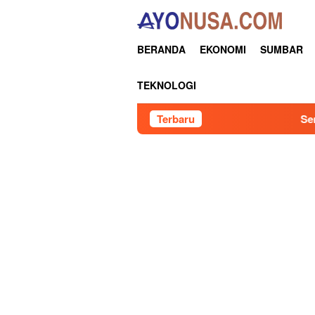
Loncat
ke
konten
BERANDA
EKONOMI
SUMBAR
TEKNOLOGI
Terbaru
Senator RI Sumba