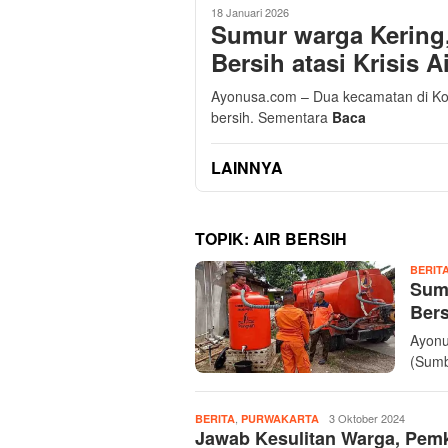
18 Januari 2026
Sumur warga Kering
Bersih atasi Krisis A
Ayonusa.com – Dua kecamatan di Kot
bersih. Sementara
Baca
LAINNYA
TOPIK:
AIR BERSIH
BERIT
Sumu
Bers
Ayonu
(Sumb
,
Admin
3 Oktober 2024
BERITA
PURWAKARTA
Jawab Kesulitan Warga, Pem
Ayonusa