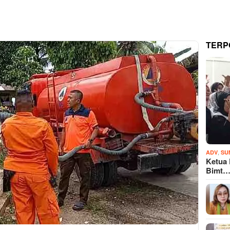
TERP
,
ADV
SU
Ketua
Bimt