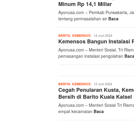
Minum Rp 14,1 Miliar
Ayonusa.com – Pemkab Purwakarta, Jaw
tentang permasalahan air
Baca
,
Admin
14 Juni 2024
BERITA
KEMENSOS
Kemensos Bangun Instalasi P
Ayonusa
Ayonusa.com – Menteri Sosial, Tri Ris
pemasangan instalasi pengolahan
Bac
,
Admin
12 Juni 2024
BERITA
KEMENSOS
Cegah Penularan Kusta, Keme
Ayonusa
Bersih di Barito Kuala Kalsel
Ayonusa.com – Menteri Sosial Tri Rismah
empat kecamatan
Baca