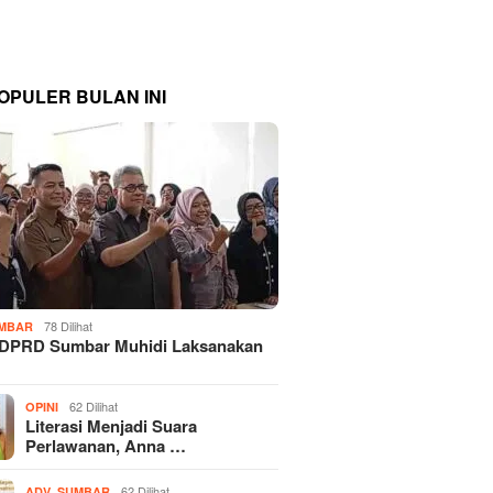
OPULER BULAN INI
78 Dilihat
MBAR
 DPRD Sumbar Muhidi Laksanakan
…
62 Dilihat
OPINI
Literasi Menjadi Suara
Perlawanan, Anna …
,
62 Dilihat
ADV
SUMBAR