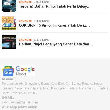
74669 Dilihat
EKONOMI
Terbaru! Daftar Pinjol Tidak Perlu Dibay…
73542 Dilihat
EKONOMI
OJK Blokir 5 Pinjol Ini karena Tak Beriz…
68662 Dilihat
EKONOMI
Berikut Pinjol Legal yang Sebar Data dan…
ALAMAT:
Perumahan Abi Singgalang Batas Kota Blok C-4 Sungai Pinang, Nagari
Kasang, Kecamatan Batang Anai, Kabupaten Padang Pariaman, Sumatera
Barat, Indonesia - 25586
E-MAIL:
ayonusacom@gmail.com
WhatsApp (chats only):