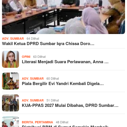
,
64 Dilihat
ADV
SUMBAR
Wakil Ketua DPRD Sumbar Iqra Chissa Doro…
63 Dilihat
OPINI
Literasi Menjadi Suara Perlawanan, Anna …
,
60 Dilihat
ADV
SUMBAR
Piala Bergilir Evi Yandri Kembali Digela…
,
51 Dilihat
ADV
SUMBAR
KUA-PPAS 2027 Mulai Dibahas, DPRD Sumbar…
,
48 Dilihat
BERITA
PERTAMINA
Distribusi BBM di Sumut Semakin Membaik,…