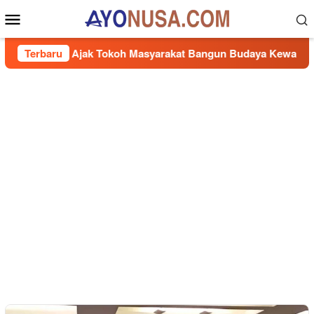
Loncat
Menu
ke
Mobile
konten
uhidi Ajak Tokoh Masyarakat Bangun Budaya Kewaspadaan Kan
Terbaru