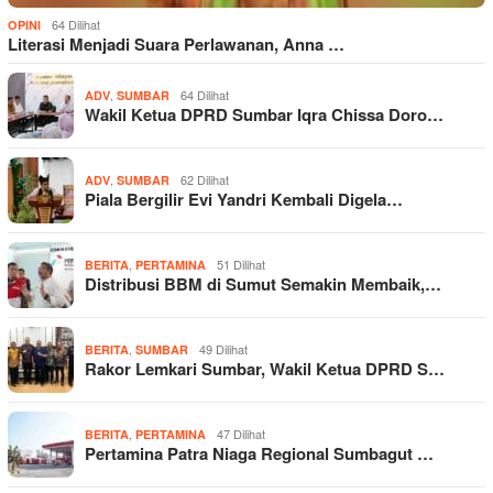
64 Dilihat
OPINI
Literasi Menjadi Suara Perlawanan, Anna …
,
64 Dilihat
ADV
SUMBAR
Wakil Ketua DPRD Sumbar Iqra Chissa Doro…
,
62 Dilihat
ADV
SUMBAR
Piala Bergilir Evi Yandri Kembali Digela…
,
51 Dilihat
BERITA
PERTAMINA
Distribusi BBM di Sumut Semakin Membaik,…
,
49 Dilihat
BERITA
SUMBAR
Rakor Lemkari Sumbar, Wakil Ketua DPRD S…
,
47 Dilihat
BERITA
PERTAMINA
Pertamina Patra Niaga Regional Sumbagut …