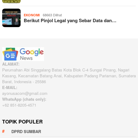
68663 Dilihat
EKONOMI
Berikut Pinjol Legal yang Sebar Data dan…
ALAMAT:
Perumahan Abi Singgalang Batas Kota Blok C-4 Sungai Pinang, Nagari
Kasang, Kecamatan Batang Anai, Kabupaten Padang Pariaman, Sumatera
Barat, Indonesia - 25586
E-MAIL:
ayonusacom@gmail.com
WhatsApp (chats only):
+62 851-8205-4571
TOPIK POPULER
DPRD SUMBAR