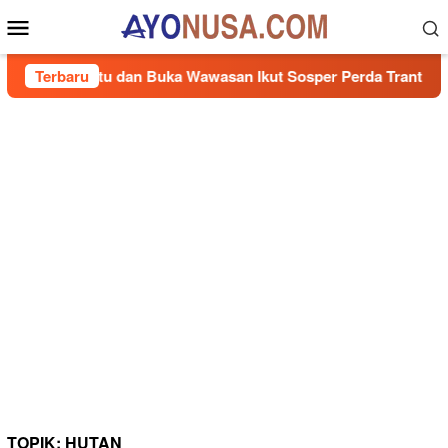
Loncat
Menu
ke
Mobile
konten
Terbantu dan Buka Wawasan Ikut Sosper Perda Trantibum
Terbaru
TOPIK:
HUTAN