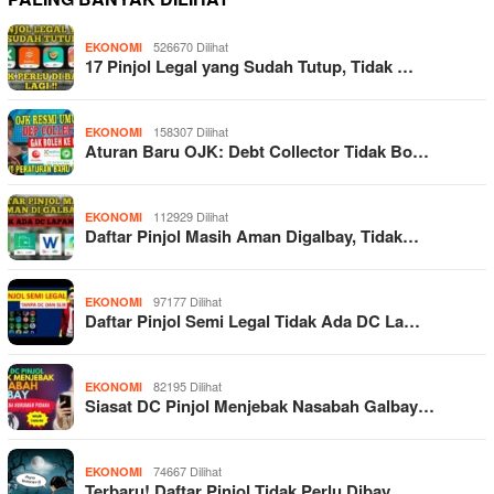
526670 Dilihat
EKONOMI
17 Pinjol Legal yang Sudah Tutup, Tidak …
158307 Dilihat
EKONOMI
Aturan Baru OJK: Debt Collector Tidak Bo…
112929 Dilihat
EKONOMI
Daftar Pinjol Masih Aman Digalbay, Tidak…
97177 Dilihat
EKONOMI
Daftar Pinjol Semi Legal Tidak Ada DC La…
82195 Dilihat
EKONOMI
Siasat DC Pinjol Menjebak Nasabah Galbay…
74667 Dilihat
EKONOMI
Terbaru! Daftar Pinjol Tidak Perlu Dibay…