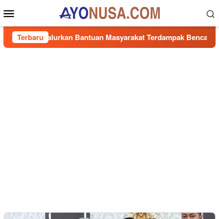
Loncat
Menu
ke
Mobile
konten
epat, Salurkan Bantuan Masyarakat Terdampak Bencana Banjir d
Terbaru