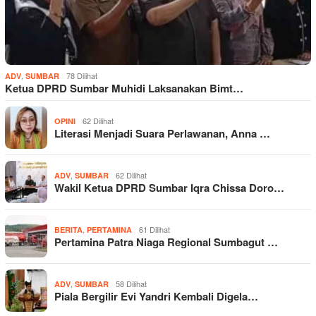
,
78 Dilihat
ADV
SUMBAR
Ketua DPRD Sumbar Muhidi Laksanakan Bimt…
62 Dilihat
OPINI
Literasi Menjadi Suara Perlawanan, Anna …
,
62 Dilihat
ADV
SUMBAR
Wakil Ketua DPRD Sumbar Iqra Chissa Doro…
,
61 Dilihat
BERITA
PERTAMINA
Pertamina Patra Niaga Regional Sumbagut …
,
58 Dilihat
ADV
SUMBAR
Piala Bergilir Evi Yandri Kembali Digela…