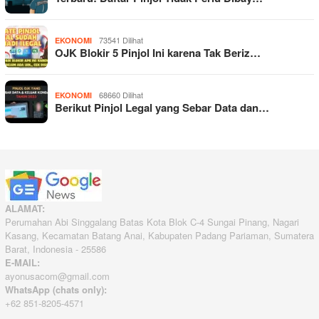
73541 Dilihat
EKONOMI
OJK Blokir 5 Pinjol Ini karena Tak Beriz…
68660 Dilihat
EKONOMI
Berikut Pinjol Legal yang Sebar Data dan…
ALAMAT:
Perumahan Abi Singgalang Batas Kota Blok C-4 Sungai Pinang, Nagari
Kasang, Kecamatan Batang Anai, Kabupaten Padang Pariaman, Sumatera
Barat, Indonesia - 25586
E-MAIL:
ayonusacom@gmail.com
WhatsApp (chats only):
+62 851-8205-4571