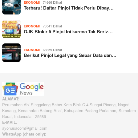
74666 Dilihat
EKONOMI
Terbaru! Daftar Pinjol Tidak Perlu Dibay…
73541 Dilihat
EKONOMI
OJK Blokir 5 Pinjol Ini karena Tak Beriz…
68659 Dilihat
EKONOMI
Berikut Pinjol Legal yang Sebar Data dan…
ALAMAT:
Perumahan Abi Singgalang Batas Kota Blok C-4 Sungai Pinang, Nagari
Kasang, Kecamatan Batang Anai, Kabupaten Padang Pariaman, Sumatera
Barat, Indonesia - 25586
E-MAIL:
ayonusacom@gmail.com
WhatsApp (chats only):