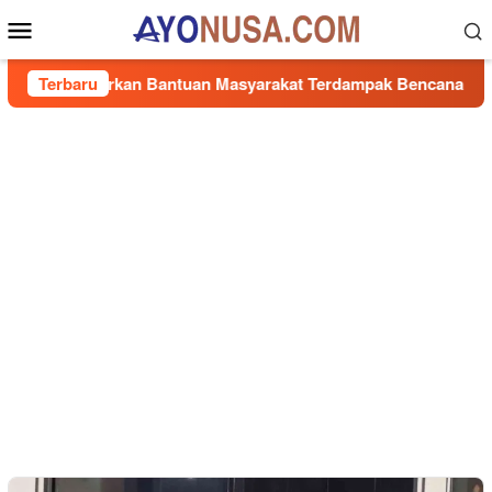
Loncat
Menu
ke
Mobile
konten
t, Salurkan Bantuan Masyarakat Terdampak Bencana Banjir di 
Terbaru