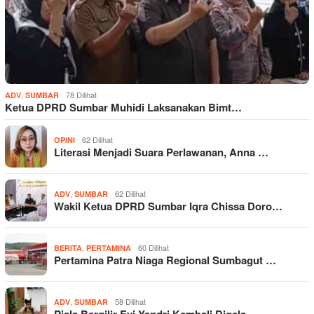
,
78 Dilihat
ADV
SUMBAR
Ketua DPRD Sumbar Muhidi Laksanakan Bimt…
62 Dilihat
OPINI
Literasi Menjadi Suara Perlawanan, Anna …
,
62 Dilihat
ADV
SUMBAR
Wakil Ketua DPRD Sumbar Iqra Chissa Doro…
,
60 Dilihat
BERITA
PERTAMINA
Pertamina Patra Niaga Regional Sumbagut …
,
58 Dilihat
ADV
SUMBAR
Piala Bergilir Evi Yandri Kembali Digela…