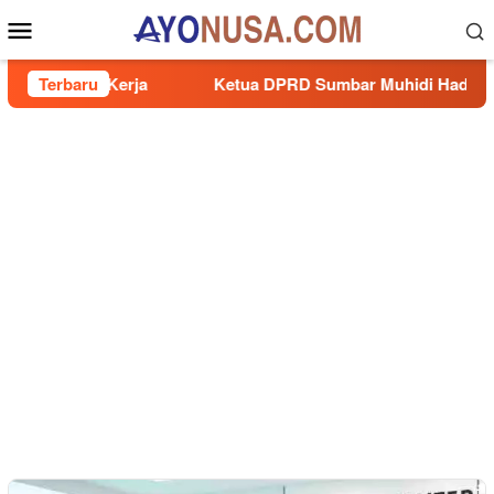
Loncat
Menu
ke
Mobile
konten
udaya Kerja
Terbaru
Ketua DPRD Sumbar Muhidi Hadiri Rapat P