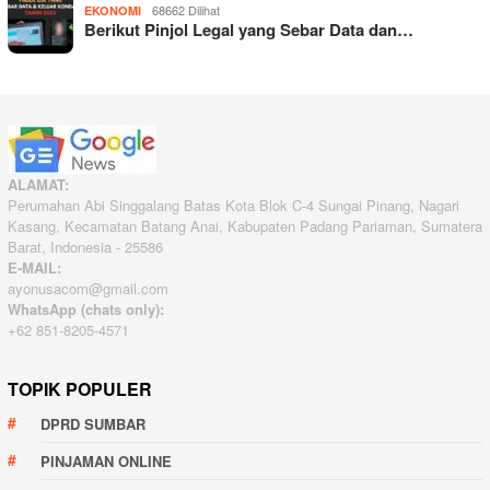
68662 Dilihat
EKONOMI
Berikut Pinjol Legal yang Sebar Data dan…
ALAMAT:
Perumahan Abi Singgalang Batas Kota Blok C-4 Sungai Pinang, Nagari
Kasang, Kecamatan Batang Anai, Kabupaten Padang Pariaman, Sumatera
Barat, Indonesia - 25586
E-MAIL:
ayonusacom@gmail.com
WhatsApp (chats only):
+62 851-8205-4571
TOPIK POPULER
DPRD SUMBAR
PINJAMAN ONLINE