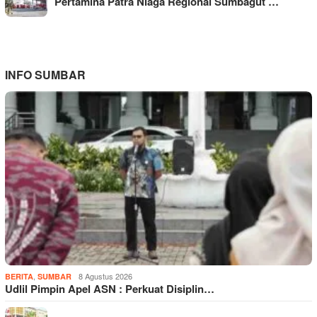
Pertamina Patra Niaga Regional Sumbagut …
INFO SUMBAR
,
8 Agustus 2026
BERITA
SUMBAR
Udlil Pimpin Apel ASN : Perkuat Disiplin…