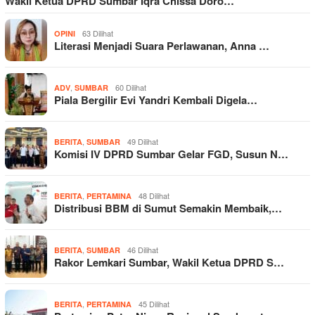
Wakil Ketua DPRD Sumbar Iqra Chissa Doro…
63 Dilihat
OPINI
Literasi Menjadi Suara Perlawanan, Anna …
,
60 Dilihat
ADV
SUMBAR
Piala Bergilir Evi Yandri Kembali Digela…
,
49 Dilihat
BERITA
SUMBAR
Komisi IV DPRD Sumbar Gelar FGD, Susun N…
,
48 Dilihat
BERITA
PERTAMINA
Distribusi BBM di Sumut Semakin Membaik,…
,
46 Dilihat
BERITA
SUMBAR
Rakor Lemkari Sumbar, Wakil Ketua DPRD S…
,
45 Dilihat
BERITA
PERTAMINA