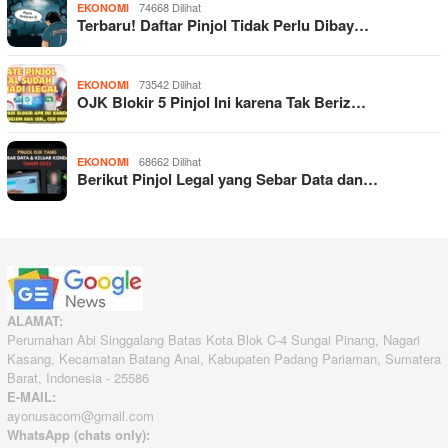
74668 Dilihat
EKONOMI
Terbaru! Daftar Pinjol Tidak Perlu Dibay…
73542 Dilihat
EKONOMI
OJK Blokir 5 Pinjol Ini karena Tak Beriz…
68662 Dilihat
EKONOMI
Berikut Pinjol Legal yang Sebar Data dan…
ALAMAT:
Perumahan Abi Singgalang Batas Kota Blok C-4 Sungai Pinang, Nagari
Kasang, Kecamatan Batang Anai, Kabupaten Padang Pariaman, Sumatera
Barat, Indonesia - 25586
E-MAIL:
ayonusacom@gmail.com
WhatsApp (chats only):