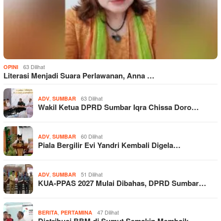
63 Dilihat
OPINI
Literasi Menjadi Suara Perlawanan, Anna …
,
63 Dilihat
ADV
SUMBAR
Wakil Ketua DPRD Sumbar Iqra Chissa Doro…
,
60 Dilihat
ADV
SUMBAR
Piala Bergilir Evi Yandri Kembali Digela…
,
51 Dilihat
ADV
SUMBAR
KUA-PPAS 2027 Mulai Dibahas, DPRD Sumbar…
,
47 Dilihat
BERITA
PERTAMINA
Distribusi BBM di Sumut Semakin Membaik,…