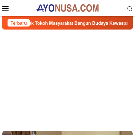
Loncat
Menu
ke
Mobile
konten
di Ajak Tokoh Masyarakat Bangun Budaya Kewaspadaan Kantib
Terbaru