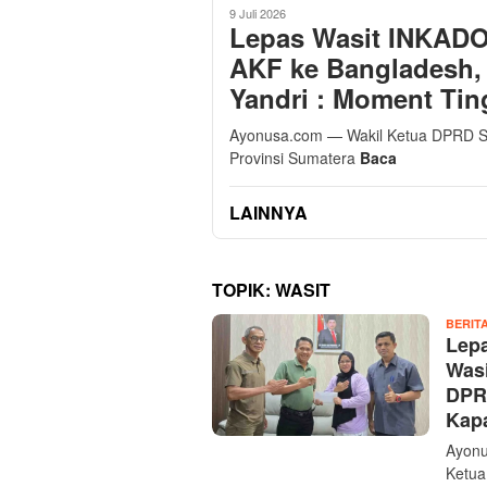
9 Juli 2026
Lepas Wasit INKADO 
AKF ke Bangladesh,
Yandri : Moment Tin
Ayonusa.com — Wakil Ketua DPRD S
Provinsi Sumatera
Baca
LAINNYA
TOPIK:
WASIT
BERIT
Lepa
Wasi
DPR
Kapa
Ayonu
Ketua