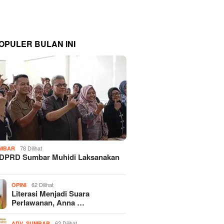
OPULER BULAN INI
78 Dilihat
MBAR
 DPRD Sumbar Muhidi Laksanakan
…
62 Dilihat
OPINI
Literasi Menjadi Suara
Perlawanan, Anna …
,
62 Dilihat
ADV
SUMBAR