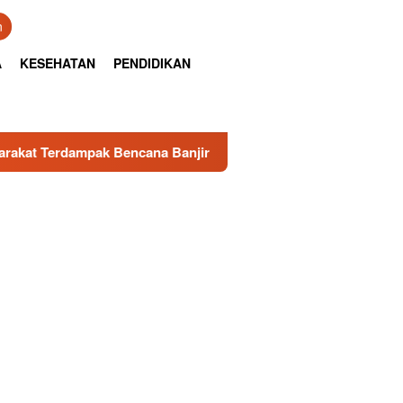
n
A
KESEHATAN
PENDIDIKAN
ak Bencana Banjir di Sumbar
Senator RI Sumbar, Irman