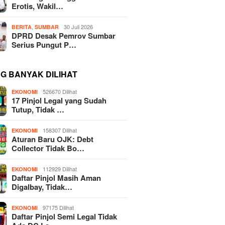
Erotis, Wakil…
,
30 Juli 2026
BERITA
SUMBAR
DPRD Desak Pemrov Sumbar
Serius Pungut P…
NG BANYAK DILIHAT
526670 Dilihat
EKONOMI
17 Pinjol Legal yang Sudah
Tutup, Tidak …
158307 Dilihat
EKONOMI
Aturan Baru OJK: Debt
Collector Tidak Bo…
112929 Dilihat
EKONOMI
Daftar Pinjol Masih Aman
Digalbay, Tidak…
97175 Dilihat
EKONOMI
Daftar Pinjol Semi Legal Tidak