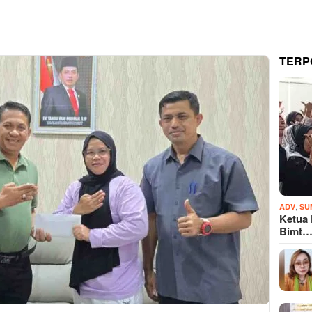
TERP
,
ADV
SU
Ketua
Bimt