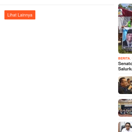
Lihat Lainnya
,
BERITA
Senato
Salur