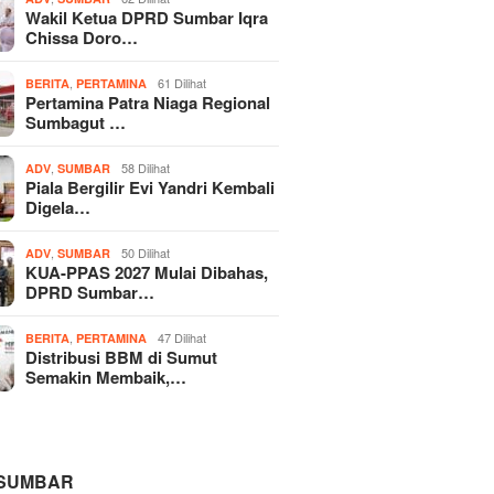
Wakil Ketua DPRD Sumbar Iqra
Chissa Doro…
,
61 Dilihat
BERITA
PERTAMINA
Pertamina Patra Niaga Regional
Sumbagut …
,
58 Dilihat
ADV
SUMBAR
Piala Bergilir Evi Yandri Kembali
Digela…
,
50 Dilihat
ADV
SUMBAR
KUA-PPAS 2027 Mulai Dibahas,
DPRD Sumbar…
,
47 Dilihat
BERITA
PERTAMINA
Distribusi BBM di Sumut
Semakin Membaik,…
 SUMBAR