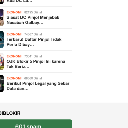
Ada DC La…
82195 Dilihat
EKONOMI
Siasat DC Pinjol Menjebak
Nasabah Galbay…
74667 Dilihat
EKONOMI
Terbaru! Daftar Pinjol Tidak
Perlu Dibay…
73541 Dilihat
EKONOMI
OJK Blokir 5 Pinjol Ini karena
Tak Beriz…
68660 Dilihat
EKONOMI
Berikut Pinjol Legal yang Sebar
Data dan…
DIBLOKIR
601 spam