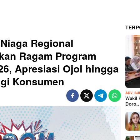
TERP
 Niaga Regional
rkan Ragam Program
6, Apresiasi Ojol hingga
agi Konsumen
,
ADV
SU
Wakil 
Doro