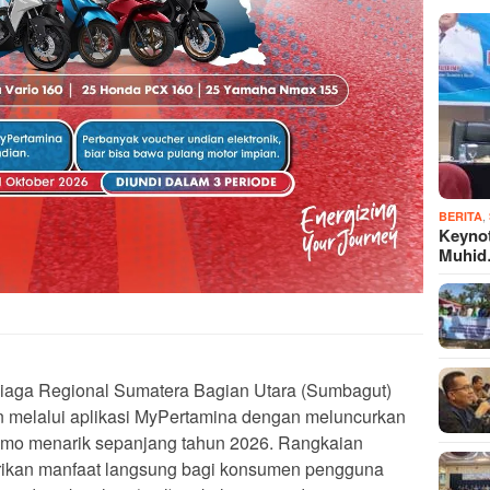
,
BERITA
Keyno
Muhi
iaga Regional Sumatera Bagian Utara (Sumbagut)
n melalui aplikasi MyPertamina dengan meluncurkan
omo menarik sepanjang tahun 2026. Rangkaian
erikan manfaat langsung bagi konsumen pengguna