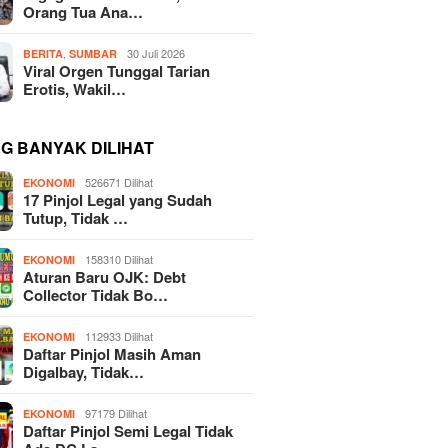
Orang Tua Ana…
,
30 Juli 2026
BERITA
SUMBAR
Viral Orgen Tunggal Tarian
Erotis, Wakil…
NG BANYAK DILIHAT
526671 Dilihat
EKONOMI
17 Pinjol Legal yang Sudah
Tutup, Tidak …
158310 Dilihat
EKONOMI
Aturan Baru OJK: Debt
Collector Tidak Bo…
112933 Dilihat
EKONOMI
Daftar Pinjol Masih Aman
Digalbay, Tidak…
97179 Dilihat
EKONOMI
Daftar Pinjol Semi Legal Tidak