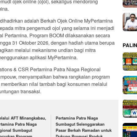
mudi ojek online (ojol), sekaligus mendorong
ina.
 dihadirkan adalah Berkah Ojek Online MyPertamina
epada mitra pengemudi ojol yang selama ini menjadi
ital Pertamina. Program BOOM dilaksanakan secara
hingga 31 Oktober 2026, dengan hadiah utama berupa
PALI
bagikan melalui mekanisme undian bagi mitra
 menggunakan aplikasi MyPertamina.
tions & CSR Pertamina Patra Niaga Regional
ampouw, menyampaikan bahwa rangkaian program
 memberikan nilai tambah bagi konsumen melalui
ntungan transaksi.
elalui AFT Minangkabau,
Pertamina Patra Niaga
rtamina Patra Niaga
Sumbagut Selenggarakan
gional Sumbagut
Pasar Berkah Ramadan untuk
ncurkan Program
Dukung Promosi Produk