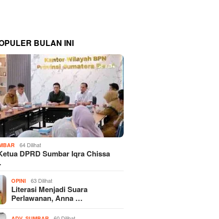
OPULER BULAN INI
64 Dilihat
MBAR
Ketua DPRD Sumbar Iqra Chissa
…
63 Dilihat
OPINI
Literasi Menjadi Suara
Perlawanan, Anna …
,
60 Dilihat
ADV
SUMBAR