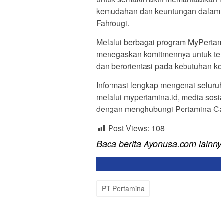
kemudahan dan keuntungan dalam m
Fahrougi.
Melalui berbagai program MyPertam
menegaskan komitmennya untuk teru
dan berorientasi pada kebutuhan 
Informasi lengkap mengenai selur
melalui mypertamina.id, media so
dengan menghubungi Pertamina Cal
Post Views:
108
Baca berita Ayonusa.com lainn
PT Pertamina