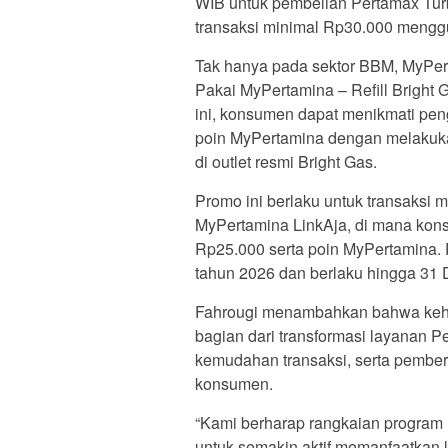
WIB untuk pembelian Pertamax Tur
transaksi minimal Rp30.000 mengg
Tak hanya pada sektor BBM, MyPer
Pakai MyPertamina – Refill Bright
ini, konsumen dapat menikmati pe
poin MyPertamina dengan melakukan 
di outlet resmi Bright Gas.
Promo ini berlaku untuk transaks
MyPertamina LinkAja, di mana ko
Rp25.000 serta poin MyPertamina. P
tahun 2026 dan berlaku hingga 31
Fahrougi menambahkan bahwa keha
bagian dari transformasi layanan P
kemudahan transaksi, serta pember
konsumen.
“Kami berharap rangkaian program
untuk semakin aktif memanfaatkan 