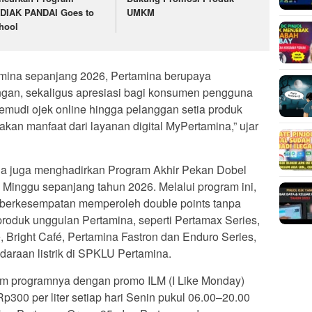
DIAK PANDAI Goes to
UMKM
hool
amina sepanjang 2026, Pertamina berupaya
an, sekaligus apresiasi bagi konsumen pengguna
emudi ojek online hingga pelanggan setia produk
kan manfaat dari layanan digital MyPertamina,” ujar
a juga menghadirkan Program Akhir Pekan Dobel
 Minggu sepanjang tahun 2026. Melalui program ini,
erkesempatan memperoleh double points tanpa
produk unggulan Pertamina, seperti Pertamax Series,
e, Bright Café, Pertamina Fastron dan Enduro Series,
daraan listrik di SPKLU Pertamina.
m programnya dengan promo ILM (I Like Monday)
300 per liter setiap hari Senin pukul 06.00–20.00