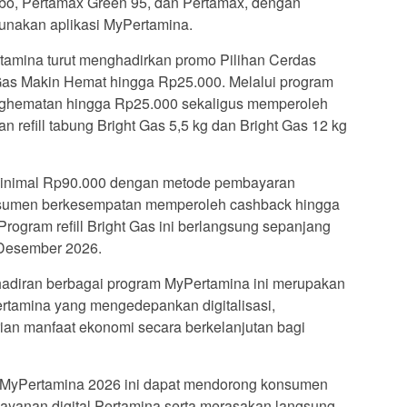
bo, Pertamax Green 95, dan Pertamax, dengan
unakan aplikasi MyPertamina.
tamina turut menghadirkan promo Pilihan Cerdas
 Gas Makin Hemat hingga Rp25.000. Melalui program
nghematan hingga Rp25.000 sekaligus memperoleh
refill tabung Bright Gas 5,5 kg dan Bright Gas 12 kg
i minimal Rp90.000 dengan metode pembayaran
nsumen berkesempatan memperoleh cashback hingga
rogram refill Bright Gas ini berlangsung sepanjang
 Desember 2026.
diran berbagai program MyPertamina ini merupakan
ertamina yang mengedepankan digitalisasi,
ian manfaat ekonomi secara berkelanjutan bagi
 MyPertamina 2026 ini dapat mendorong konsumen
layanan digital Pertamina serta merasakan langsung