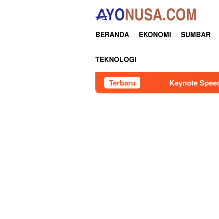
Loncat
ke
konten
BERANDA
EKONOMI
SUMBAR
TEKNOLOGI
Keynote Speech : Ketua DPRD Sumbar 
Terbaru