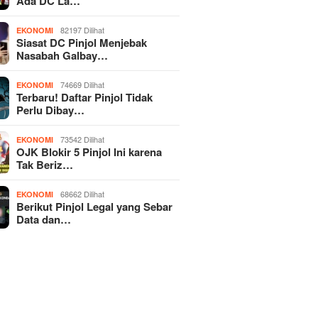
Ada DC La…
82197 Dilihat
EKONOMI
Siasat DC Pinjol Menjebak
Nasabah Galbay…
74669 Dilihat
EKONOMI
Terbaru! Daftar Pinjol Tidak
Perlu Dibay…
73542 Dilihat
EKONOMI
OJK Blokir 5 Pinjol Ini karena
Tak Beriz…
68662 Dilihat
EKONOMI
Berikut Pinjol Legal yang Sebar
Data dan…