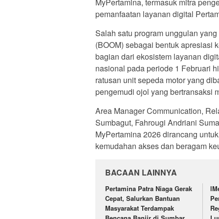
MyPertamina, termasuk mitra penge
pemanfaatan layanan digital Pertam
Salah satu program unggulan yang
(BOOM) sebagai bentuk apresiasi k
bagian dari ekosistem layanan dig
nasional pada periode 1 Februari 
ratusan unit sepeda motor yang di
pengemudi ojol yang bertransaksi
Area Manager Communication, Rela
Sumbagut, Fahrougi Andriani Sum
MyPertamina 2026 dirancang untuk
kemudahan akses dan beragam keu
BACAAN LAINNYA
Pertamina Patra Niaga Gerak
lM
Cepat, Salurkan Bantuan
Pe
Masyarakat Terdampak
Re
Bencana Banjir di Sumbar
Lu