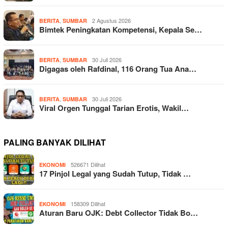
,
2 Agustus 2026
BERITA
SUMBAR
Bimtek Peningkatan Kompetensi, Kepala Se…
,
30 Juli 2026
BERITA
SUMBAR
Digagas oleh Rafdinal, 116 Orang Tua Ana…
,
30 Juli 2026
BERITA
SUMBAR
Viral Orgen Tunggal Tarian Erotis, Wakil…
PALING BANYAK DILIHAT
526671 Dilihat
EKONOMI
17 Pinjol Legal yang Sudah Tutup, Tidak …
158309 Dilihat
EKONOMI
Aturan Baru OJK: Debt Collector Tidak Bo…