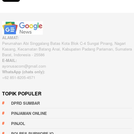
ALAMAT:
Perumahan Abi Singgalang Batas Kota Blok C-4 Sungai Pinang, Nagari
Kasang, Kecamatan Batang Anai, Kabupaten Padang Pariaman, Sumatera
Barat, Indonesia - 25586
E-MAIL:
ayonusacom@gmail.com
WhatsApp (chats only):
+62 851-8205-4571
TOPIK POPULER
DPRD SUMBAR
PINJAMAN ONLINE
PINJOL
POLRES PURWOREJO