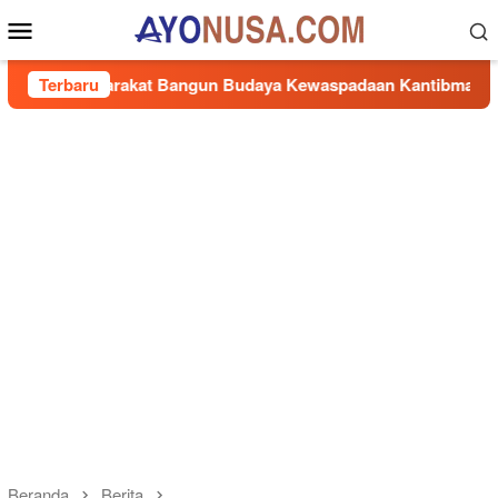
Loncat
Menu
ke
Mobile
konten
yarakat Bangun Budaya Kewaspadaan Kantibmas di Lingkungan
Terbaru
Beranda
Berita