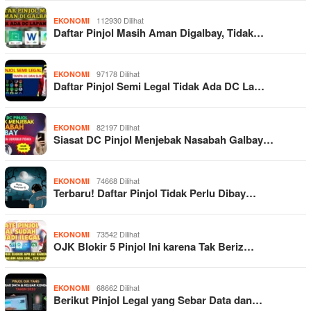
112930 Dilihat
EKONOMI
Daftar Pinjol Masih Aman Digalbay, Tidak…
97178 Dilihat
EKONOMI
Daftar Pinjol Semi Legal Tidak Ada DC La…
82197 Dilihat
EKONOMI
Siasat DC Pinjol Menjebak Nasabah Galbay…
74668 Dilihat
EKONOMI
Terbaru! Daftar Pinjol Tidak Perlu Dibay…
73542 Dilihat
EKONOMI
OJK Blokir 5 Pinjol Ini karena Tak Beriz…
68662 Dilihat
EKONOMI
Berikut Pinjol Legal yang Sebar Data dan…