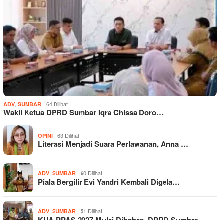
,
64 Dilihat
ADV
SUMBAR
Wakil Ketua DPRD Sumbar Iqra Chissa Doro…
63 Dilihat
OPINI
Literasi Menjadi Suara Perlawanan, Anna …
,
60 Dilihat
ADV
SUMBAR
Piala Bergilir Evi Yandri Kembali Digela…
,
51 Dilihat
ADV
SUMBAR
KUA-PPAS 2027 Mulai Dibahas, DPRD Sumbar…