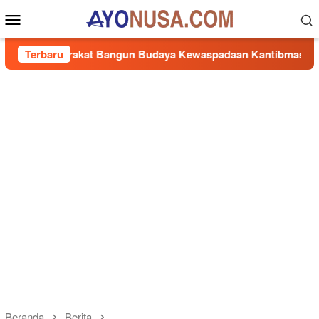
Loncat
Menu
ke
Mobile
konten
rakat Bangun Budaya Kewaspadaan Kantibmas di Lingkungan M
Terbaru
Beranda
Berita