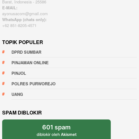
Barat, Indonesia - 25586
E-MAIL:
ayonusacom@gmail.com
WhatsApp (chats only):
+62 851-8205-4571
TOPIK POPULER
DPRD SUMBAR
PINJAMAN ONLINE
PINJOL
POLRES PURWOREJO
UANG
SPAM DIBLOKIR
601 spam
diblokir oleh
Akismet