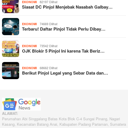
82197 Dilihat
EKONOMI
Siasat DC Pinjol Menjebak Nasabah Galbay…
74669 Dilihat
EKONOMI
Terbaru! Daftar Pinjol Tidak Perlu Dibay…
73542 Dilihat
EKONOMI
OJK Blokir 5 Pinjol Ini karena Tak Beriz…
68662 Dilihat
EKONOMI
Berikut Pinjol Legal yang Sebar Data dan…
ALAMAT:
Perumahan Abi Singgalang Batas Kota Blok C-4 Sungai Pinang, Nagari
Kasang, Kecamatan Batang Anai, Kabupaten Padang Pariaman, Sumatera