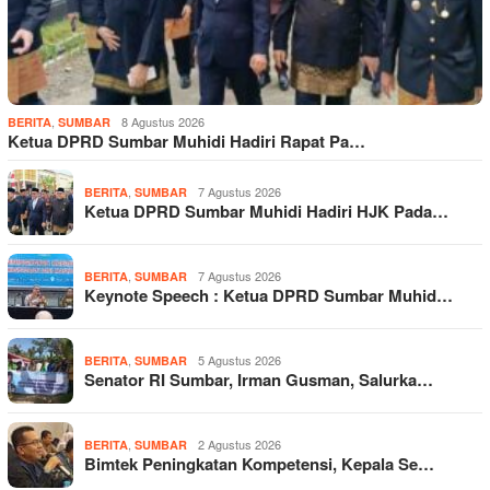
,
8 Agustus 2026
BERITA
SUMBAR
Ketua DPRD Sumbar Muhidi Hadiri Rapat Pa…
,
7 Agustus 2026
BERITA
SUMBAR
Ketua DPRD Sumbar Muhidi Hadiri HJK Pada…
,
7 Agustus 2026
BERITA
SUMBAR
Keynote Speech : Ketua DPRD Sumbar Muhid…
,
5 Agustus 2026
BERITA
SUMBAR
Senator RI Sumbar, Irman Gusman, Salurka…
,
2 Agustus 2026
BERITA
SUMBAR
Bimtek Peningkatan Kompetensi, Kepala Se…