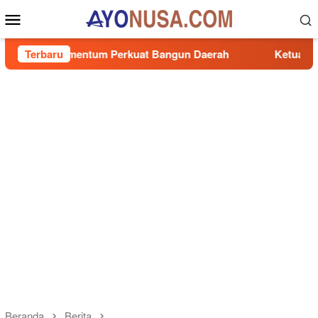
Loncat
Menu
ke
Mobile
konten
entum Perkuat Bangun Daerah
Terbaru
Ketua DPRD Sumbar Muhi
Beranda
Berita