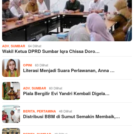
,
64 Dilihat
ADV
SUMBAR
Wakil Ketua DPRD Sumbar Iqra Chissa Doro…
63 Dilihat
OPINI
Literasi Menjadi Suara Perlawanan, Anna …
,
60 Dilihat
ADV
SUMBAR
Piala Bergilir Evi Yandri Kembali Digela…
,
48 Dilihat
BERITA
PERTAMINA
Distribusi BBM di Sumut Semakin Membaik,…
,
48 Dilihat