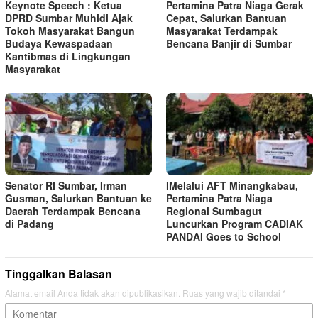
Keynote Speech : Ketua
Pertamina Patra Niaga Gerak
DPRD Sumbar Muhidi Ajak
Cepat, Salurkan Bantuan
Tokoh Masyarakat Bangun
Masyarakat Terdampak
Budaya Kewaspadaan
Bencana Banjir di Sumbar
Kantibmas di Lingkungan
Masyarakat
Senator RI Sumbar, Irman
lMelalui AFT Minangkabau,
Gusman, Salurkan Bantuan ke
Pertamina Patra Niaga
Daerah Terdampak Bencana
Regional Sumbagut
di Padang
Luncurkan Program CADIAK
PANDAI Goes to School
Tinggalkan Balasan
Alamat email Anda tidak akan dipublikasikan.
Ruas yang wajib ditandai
*