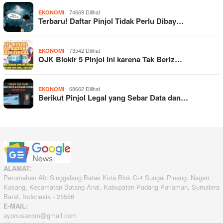
74669 Dilihat
EKONOMI
Terbaru! Daftar Pinjol Tidak Perlu Dibay…
73542 Dilihat
EKONOMI
OJK Blokir 5 Pinjol Ini karena Tak Beriz…
68662 Dilihat
EKONOMI
Berikut Pinjol Legal yang Sebar Data dan…
ALAMAT:
Perumahan Abi Singgalang Batas Kota Blok C-4 Sungai Pinang, Nagari
Kasang, Kecamatan Batang Anai, Kabupaten Padang Pariaman, Sumatera
Barat, Indonesia - 25586
E-MAIL:
ayonusacom@gmail.com