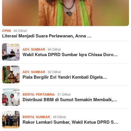
64 Dilihat
OPINI
Literasi Menjadi Suara Perlawanan, Anna …
,
64 Dilihat
ADV
SUMBAR
Wakil Ketua DPRD Sumbar Iqra Chissa Doro…
,
62 Dilihat
ADV
SUMBAR
Piala Bergilir Evi Yandri Kembali Digela…
,
51 Dilihat
BERITA
PERTAMINA
Distribusi BBM di Sumut Semakin Membaik,…
,
49 Dilihat
BERITA
SUMBAR
Rakor Lemkari Sumbar, Wakil Ketua DPRD S…