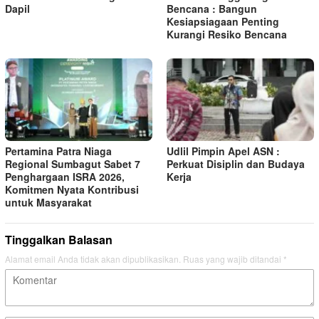
Dapil
Bencana : Bangun
Kesiapsiagaan Penting
Kurangi Resiko Bencana
Pertamina Patra Niaga
Udlil Pimpin Apel ASN :
Regional Sumbagut Sabet 7
Perkuat Disiplin dan Budaya
Penghargaan ISRA 2026,
Kerja
Komitmen Nyata Kontribusi
untuk Masyarakat
Tinggalkan Balasan
Alamat email Anda tidak akan dipublikasikan.
Ruas yang wajib ditandai
*