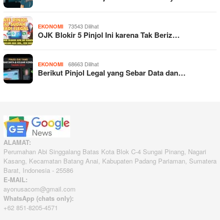
73543 Dilihat
EKONOMI
OJK Blokir 5 Pinjol Ini karena Tak Beriz…
68663 Dilihat
EKONOMI
Berikut Pinjol Legal yang Sebar Data dan…
ALAMAT:
Perumahan Abi Singgalang Batas Kota Blok C-4 Sungai Pinang, Nagari
Kasang, Kecamatan Batang Anai, Kabupaten Padang Pariaman, Sumatera
Barat, Indonesia - 25586
E-MAIL:
ayonusacom@gmail.com
WhatsApp (chats only):
+62 851-8205-4571