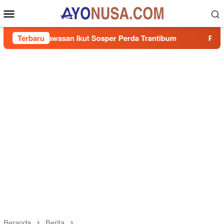
Loncat
Menu
ke
Mobile
konten
Wawasan Ikut Sosper Perda Trantibum
Terbaru
Pertamina Patra 
Beranda
Berita