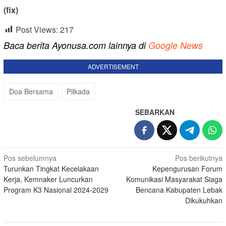
(fix)
Post Views:
217
Baca berita Ayonusa.com lainnya di
Google News
ADVERTISEMENT
Doa Bersama
Pilkada
SEBARKAN
Navigasi
Pos sebelumnya
Pos berikutnya
Turunkan Tingkat Kecelakaan
Kepengurusan Forum
pos
Kerja, Kemnaker Luncurkan
Komunikasi Masyarakat Siaga
Program K3 Nasional 2024-2029
Bencana Kabupaten Lebak
Dikukuhkan