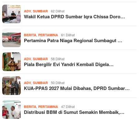
,
62 Dilihat
ADV
SUMBAR
Wakil Ketua DPRD Sumbar Iqra Chissa Doro…
,
61 Dilihat
BERITA
PERTAMINA
Pertamina Patra Niaga Regional Sumbagut …
,
58 Dilihat
ADV
SUMBAR
Piala Bergilir Evi Yandri Kembali Digela…
,
50 Dilihat
ADV
SUMBAR
KUA-PPAS 2027 Mulai Dibahas, DPRD Sumbar…
,
47 Dilihat
BERITA
PERTAMINA
Distribusi BBM di Sumut Semakin Membaik,…