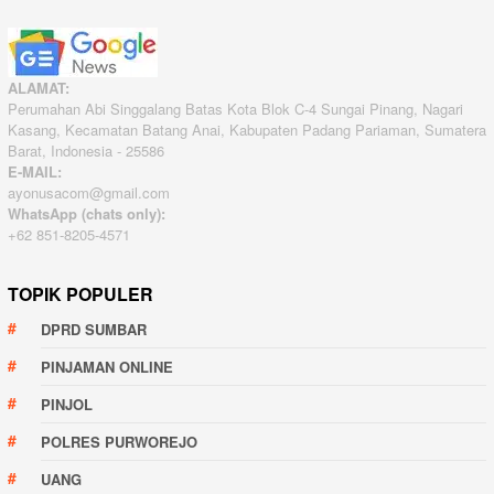
ALAMAT:
Perumahan Abi Singgalang Batas Kota Blok C-4 Sungai Pinang, Nagari
Kasang, Kecamatan Batang Anai, Kabupaten Padang Pariaman, Sumatera
Barat, Indonesia - 25586
E-MAIL:
ayonusacom@gmail.com
WhatsApp (chats only):
+62 851-8205-4571
TOPIK POPULER
DPRD SUMBAR
PINJAMAN ONLINE
PINJOL
POLRES PURWOREJO
UANG