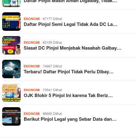
Daftar Pinjol Masih Aman Digalbay, Tidak…
97177 Dilihat
EKONOMI
Daftar Pinjol Semi Legal Tidak Ada DC La…
82195 Dilihat
EKONOMI
Siasat DC Pinjol Menjebak Nasabah Galbay…
74667 Dilihat
EKONOMI
Terbaru! Daftar Pinjol Tidak Perlu Dibay…
73541 Dilihat
EKONOMI
OJK Blokir 5 Pinjol Ini karena Tak Beriz…
68660 Dilihat
EKONOMI
Berikut Pinjol Legal yang Sebar Data dan…