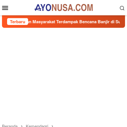
Loncat
Menu
ke
Mobile
konten
antuan Masyarakat Terdampak Bencana Banjir di Sumbar
Terbaru
Beranda
Kemendagri