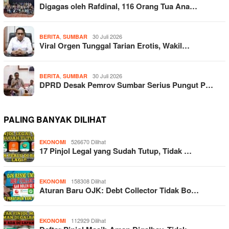
Digagas oleh Rafdinal, 116 Orang Tua Ana…
,
30 Juli 2026
BERITA
SUMBAR
Viral Orgen Tunggal Tarian Erotis, Wakil…
,
30 Juli 2026
BERITA
SUMBAR
DPRD Desak Pemrov Sumbar Serius Pungut P…
PALING BANYAK DILIHAT
526670 Dilihat
EKONOMI
17 Pinjol Legal yang Sudah Tutup, Tidak …
158308 Dilihat
EKONOMI
Aturan Baru OJK: Debt Collector Tidak Bo…
112929 Dilihat
EKONOMI