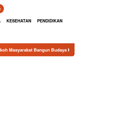
n
A
KESEHATAN
PENDIDIKAN
angun Budaya Kewaspadaan Kantibmas di Lingkungan Masyarak