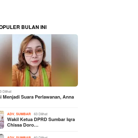
OPULER BULAN INI
3 Dilihat
si Menjadi Suara Perlawanan, Anna
,
63 Dilihat
ADV
SUMBAR
Wakil Ketua DPRD Sumbar Iqra
Chissa Doro…
,
60 Dilihat
ADV
SUMBAR