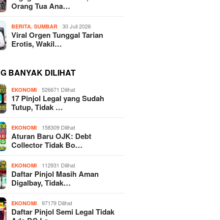
Orang Tua Ana…
,
30 Juli 2026
BERITA
SUMBAR
Viral Orgen Tunggal Tarian
Erotis, Wakil…
NG BANYAK DILIHAT
526671 Dilihat
EKONOMI
17 Pinjol Legal yang Sudah
Tutup, Tidak …
158309 Dilihat
EKONOMI
Aturan Baru OJK: Debt
Collector Tidak Bo…
112931 Dilihat
EKONOMI
Daftar Pinjol Masih Aman
Digalbay, Tidak…
97179 Dilihat
EKONOMI
Daftar Pinjol Semi Legal Tidak