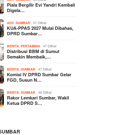
Piala Bergilir Evi Yandri Kembali
Digela…
,
51 Dilihat
ADV
SUMBAR
KUA-PPAS 2027 Mulai Dibahas,
DPRD Sumbar…
,
47 Dilihat
BERITA
PERTAMINA
Distribusi BBM di Sumut
Semakin Membaik,…
,
47 Dilihat
BERITA
SUMBAR
Komisi IV DPRD Sumbar Gelar
FGD, Susun N…
,
46 Dilihat
BERITA
SUMBAR
Rakor Lemkari Sumbar, Wakil
Ketua DPRD S…
 SUMBAR