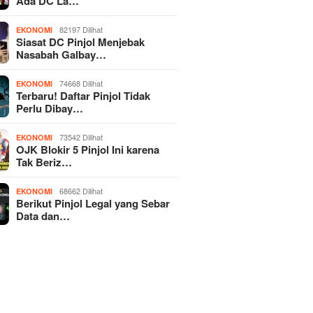
Ada DC La…
82197 Dilihat
EKONOMI
Siasat DC Pinjol Menjebak
Nasabah Galbay…
74668 Dilihat
EKONOMI
Terbaru! Daftar Pinjol Tidak
Perlu Dibay…
73542 Dilihat
EKONOMI
OJK Blokir 5 Pinjol Ini karena
Tak Beriz…
68662 Dilihat
EKONOMI
Berikut Pinjol Legal yang Sebar
Data dan…