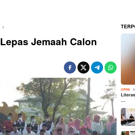
TERP
Lepas Jemaah Calon
6
OPINI
Litera
…