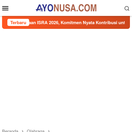
Loncat
Menu
ke
Mobile
konten
aan ISRA 2026, Komitmen Nyata Kontribusi untuk Masyarakat
Terbaru
Beranda
Olahraga