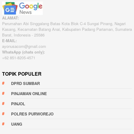
ALAMAT:
Perumahan Abi Singgalang Batas Kota Blok C-4 Sungai Pinang, Nagari
Kasang, Kecamatan Batang Anai, Kabupaten Padang Pariaman, Sumatera
Barat, Indonesia - 25586
E-MAIL:
ayonusacom@gmail.com
WhatsApp (chats only):
+62 851-8205-4571
TOPIK POPULER
DPRD SUMBAR
PINJAMAN ONLINE
PINJOL
POLRES PURWOREJO
UANG