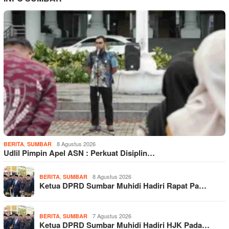
,
8 Agustus 2026
BERITA
SUMBAR
Udlil Pimpin Apel ASN : Perkuat Disiplin…
,
8 Agustus 2026
BERITA
SUMBAR
Ketua DPRD Sumbar Muhidi Hadiri Rapat Pa…
,
7 Agustus 2026
BERITA
SUMBAR
Ketua DPRD Sumbar Muhidi Hadiri HJK Pada…