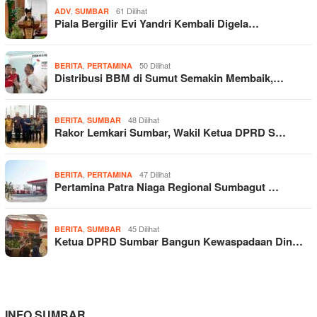
,
61 Dilihat
ADV
SUMBAR
Piala Bergilir Evi Yandri Kembali Digela…
,
50 Dilihat
BERITA
PERTAMINA
Distribusi BBM di Sumut Semakin Membaik,…
,
48 Dilihat
BERITA
SUMBAR
Rakor Lemkari Sumbar, Wakil Ketua DPRD S…
,
47 Dilihat
BERITA
PERTAMINA
Pertamina Patra Niaga Regional Sumbagut …
,
45 Dilihat
BERITA
SUMBAR
Ketua DPRD Sumbar Bangun Kewaspadaan Din…
INFO SUMBAR