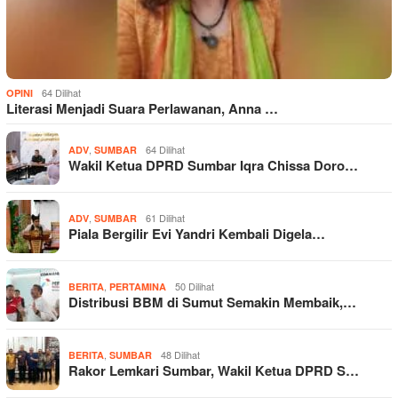
64 Dilihat
OPINI
Literasi Menjadi Suara Perlawanan, Anna …
,
64 Dilihat
ADV
SUMBAR
Wakil Ketua DPRD Sumbar Iqra Chissa Doro…
,
61 Dilihat
ADV
SUMBAR
Piala Bergilir Evi Yandri Kembali Digela…
,
50 Dilihat
BERITA
PERTAMINA
Distribusi BBM di Sumut Semakin Membaik,…
,
48 Dilihat
BERITA
SUMBAR
Rakor Lemkari Sumbar, Wakil Ketua DPRD S…