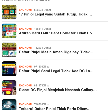
526673 Dilihat
EKONOMI
17 Pinjol Legal yang Sudah Tutup, Tidak …
158311 Dilihat
EKONOMI
Aturan Baru OJK: Debt Collector Tidak Bo…
112934 Dilihat
EKONOMI
Daftar Pinjol Masih Aman Digalbay, Tidak…
97180 Dilihat
EKONOMI
Daftar Pinjol Semi Legal Tidak Ada DC La…
82197 Dilihat
EKONOMI
Siasat DC Pinjol Menjebak Nasabah Galbay…
74670 Dilihat
EKONOMI
Terbaru! Daftar Pinjol Tidak Perlu Dibay…