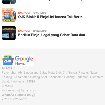
73543 Dilihat
EKONOMI
OJK Blokir 5 Pinjol Ini karena Tak Beriz…
68662 Dilihat
EKONOMI
Berikut Pinjol Legal yang Sebar Data dan…
ALAMAT:
Perumahan Abi Singgalang Batas Kota Blok C-4 Sungai Pinang, Nagari
Kasang, Kecamatan Batang Anai, Kabupaten Padang Pariaman, Sumatera
Barat, Indonesia - 25586
E-MAIL:
ayonusacom@gmail.com
WhatsApp (chats only):
+62 851-8205-4571