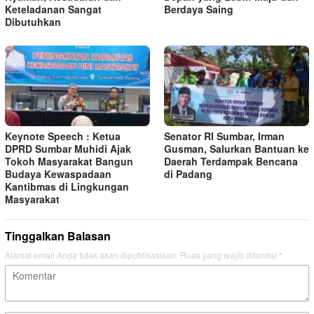
Keteladanan Sangat
Berdaya Saing
Dibutuhkan
Keynote Speech : Ketua
Senator RI Sumbar, Irman
DPRD Sumbar Muhidi Ajak
Gusman, Salurkan Bantuan ke
Tokoh Masyarakat Bangun
Daerah Terdampak Bencana
Budaya Kewaspadaan
di Padang
Kantibmas di Lingkungan
Masyarakat
Tinggalkan Balasan
Alamat email Anda tidak akan dipublikasikan.
Ruas yang wajib ditandai
*