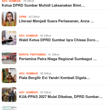
,
78 Dilihat
ADV
SUMBAR
Ketua DPRD Sumbar Muhidi Laksanakan Bimt…
62 Dilihat
OPINI
Literasi Menjadi Suara Perlawanan, Anna …
,
62 Dilihat
ADV
SUMBAR
Wakil Ketua DPRD Sumbar Iqra Chissa Doro…
,
61 Dilihat
BERITA
PERTAMINA
Pertamina Patra Niaga Regional Sumbagut …
,
58 Dilihat
ADV
SUMBAR
Piala Bergilir Evi Yandri Kembali Digela…
,
50 Dilihat
ADV
SUMBAR
KUA-PPAS 2027 Mulai Dibahas, DPRD Sumbar…