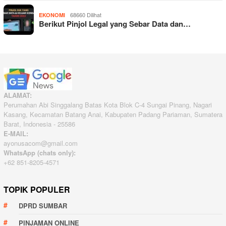
68660 Dilihat
EKONOMI
Berikut Pinjol Legal yang Sebar Data dan…
ALAMAT:
Perumahan Abi Singgalang Batas Kota Blok C-4 Sungai Pinang, Nagari
Kasang, Kecamatan Batang Anai, Kabupaten Padang Pariaman, Sumatera
Barat, Indonesia - 25586
E-MAIL:
ayonusacom@gmail.com
WhatsApp (chats only):
+62 851-8205-4571
TOPIK POPULER
DPRD SUMBAR
PINJAMAN ONLINE