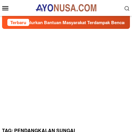
Loncat
Menu
ke
Mobile
konten
Cepat, Salurkan Bantuan Masyarakat Terdampak Bencana Banjir
Terbaru
TAG:
PENDANGKALAN SUNGAI