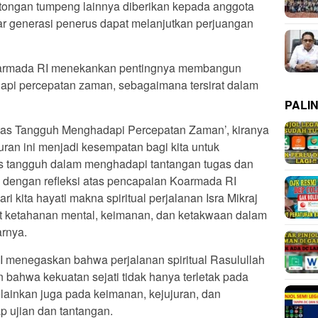
otongan tumpeng lainnya diberikan kepada anggota
r generasi penerus dapat melanjutkan perjuangan
armada RI menekankan pentingnya membangun
api percepatan zaman, sebagaimana tersirat dalam
PALI
tas Tangguh Menghadapi Percepatan Zaman’, kiranya
uran ini menjadi kesempatan bagi kita untuk
s tangguh dalam menghadapi tantangan tugas dan
 dengan refleksi atas pencapaian Koarmada RI
i kita hayati makna spiritual perjalanan Isra Mikraj
at ketahanan mental, keimanan, dan ketakwaan dalam
arnya.
I menegaskan bahwa perjalanan spiritual Rasulullah
 bahwa kekuatan sejati tidak hanya terletak pada
lainkan juga pada keimanan, kejujuran, dan
 ujian dan tantangan.