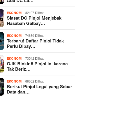
Ada DC La…
82197 Dilihat
EKONOMI
Siasat DC Pinjol Menjebak
Nasabah Galbay…
74669 Dilihat
EKONOMI
Terbaru! Daftar Pinjol Tidak
Perlu Dibay…
73542 Dilihat
EKONOMI
OJK Blokir 5 Pinjol Ini karena
Tak Beriz…
68662 Dilihat
EKONOMI
Berikut Pinjol Legal yang Sebar
Data dan…