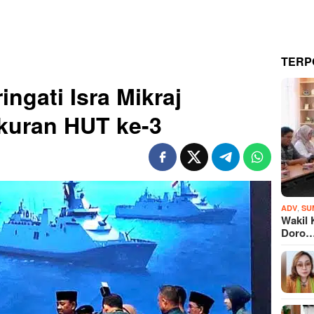
TERP
ngati Isra Mikraj
kuran HUT ke-3
,
ADV
SU
Wakil 
Doro