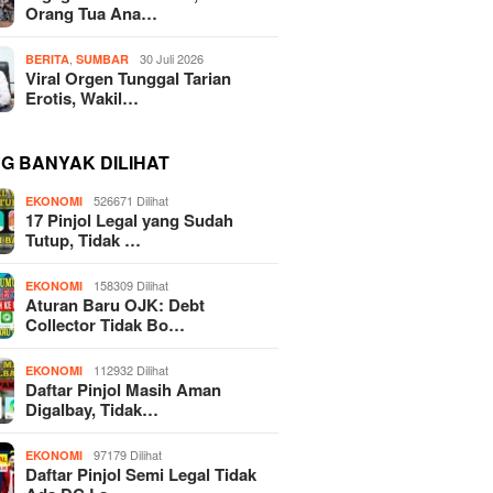
Orang Tua Ana…
,
30 Juli 2026
BERITA
SUMBAR
Viral Orgen Tunggal Tarian
Erotis, Wakil…
NG BANYAK DILIHAT
526671 Dilihat
EKONOMI
17 Pinjol Legal yang Sudah
Tutup, Tidak …
158309 Dilihat
EKONOMI
Aturan Baru OJK: Debt
Collector Tidak Bo…
112932 Dilihat
EKONOMI
Daftar Pinjol Masih Aman
Digalbay, Tidak…
97179 Dilihat
EKONOMI
Daftar Pinjol Semi Legal Tidak