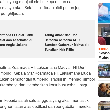
atim, yang menjadi simbol kepedulian dan
asyarakat. Selain itu, ribuan bibit pohon juga
 penghijauan.
armada RI Gelar Bakti
Tablig Akbar dan Doa
sial dan Kesehatan di
Bersama bersama KPU
ara Angke Jakarta
Sumbar, Gubernur Mahyeldi:
,
BERITA
Tunaikan Hak Pilih!
Keyno
Muhi
anglima Koarmada RI, Laksamana Madya TNI Denih
dampingi Kepala Staf Koarmada RI, Laksamana Muda
kukan pemotongan tumpeng. Tradisi ini menjadi simbol
rkembang dan memberikan kontribusi terbaik bagi
an kepada salah satu anggota yang akan memasuki
penghormatan atas dedikasi dan pengabdian mereka