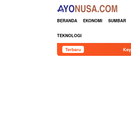
Loncat
ke
konten
BERANDA
EKONOMI
SUMBAR
TEKNOLOGI
Terbaru
Keynote Speech : Ketua