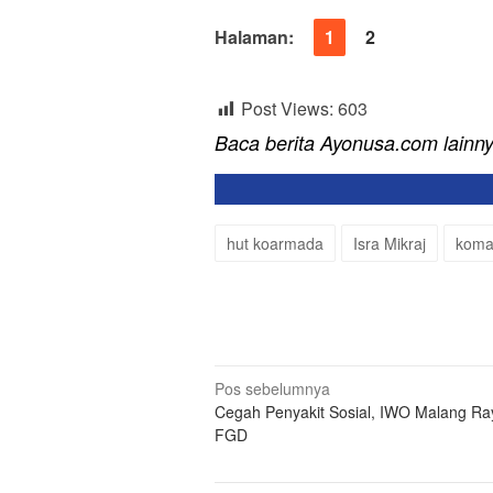
Halaman:
1
2
Post Views:
603
Baca berita Ayonusa.com lainn
hut koarmada
Isra Mikraj
koma
Navigasi
Pos sebelumnya
Cegah Penyakit Sosial, IWO Malang Ra
pos
FGD