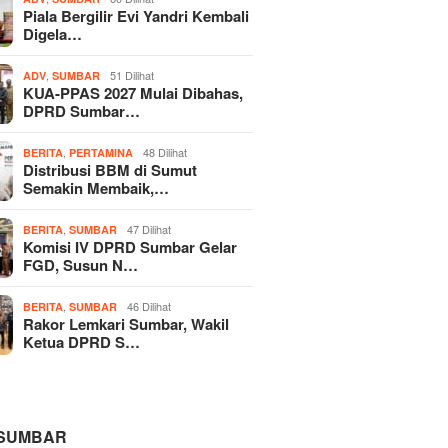
Piala Bergilir Evi Yandri Kembali
Digela…
,
51 Dilihat
ADV
SUMBAR
KUA-PPAS 2027 Mulai Dibahas,
DPRD Sumbar…
,
48 Dilihat
BERITA
PERTAMINA
Distribusi BBM di Sumut
Semakin Membaik,…
,
47 Dilihat
BERITA
SUMBAR
Komisi IV DPRD Sumbar Gelar
FGD, Susun N…
,
46 Dilihat
BERITA
SUMBAR
Rakor Lemkari Sumbar, Wakil
Ketua DPRD S…
 SUMBAR