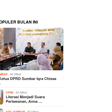
OPULER BULAN INI
64 Dilihat
MBAR
Ketua DPRD Sumbar Iqra Chissa
…
63 Dilihat
OPINI
Literasi Menjadi Suara
Perlawanan, Anna …
,
60 Dilihat
ADV
SUMBAR