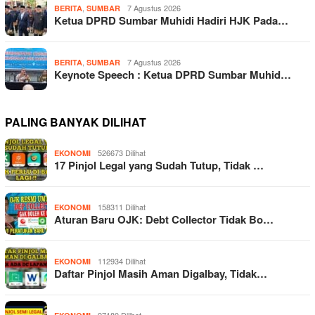
,
7 Agustus 2026
BERITA
SUMBAR
Ketua DPRD Sumbar Muhidi Hadiri HJK Pada…
,
7 Agustus 2026
BERITA
SUMBAR
Keynote Speech : Ketua DPRD Sumbar Muhid…
PALING BANYAK DILIHAT
526673 Dilihat
EKONOMI
17 Pinjol Legal yang Sudah Tutup, Tidak …
158311 Dilihat
EKONOMI
Aturan Baru OJK: Debt Collector Tidak Bo…
112934 Dilihat
EKONOMI
Daftar Pinjol Masih Aman Digalbay, Tidak…
97180 Dilihat