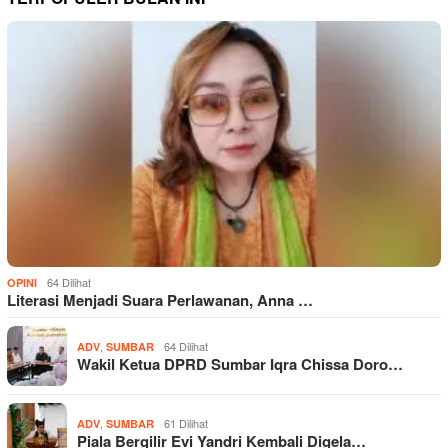
64 Dilihat
OPINI
Literasi Menjadi Suara Perlawanan, Anna …
,
64 Dilihat
ADV
SUMBAR
Wakil Ketua DPRD Sumbar Iqra Chissa Doro…
,
61 Dilihat
ADV
SUMBAR
Piala Bergilir Evi Yandri Kembali Digela…