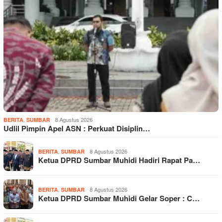
,
8 Agustus 2026
BERITA
SUMBAR
Udlil Pimpin Apel ASN : Perkuat Disiplin…
,
8 Agustus 2026
BERITA
SUMBAR
Ketua DPRD Sumbar Muhidi Hadiri Rapat Pa…
,
8 Agustus 2026
BERITA
SUMBAR
Ketua DPRD Sumbar Muhidi Gelar Soper : C…