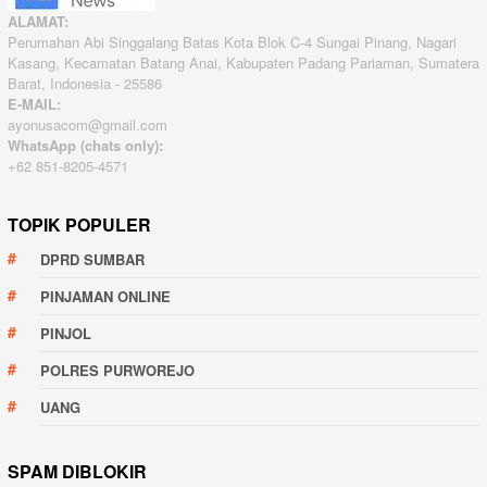
ALAMAT:
Perumahan Abi Singgalang Batas Kota Blok C-4 Sungai Pinang, Nagari
Kasang, Kecamatan Batang Anai, Kabupaten Padang Pariaman, Sumatera
Barat, Indonesia - 25586
E-MAIL:
ayonusacom@gmail.com
WhatsApp (chats only):
+62 851-8205-4571
TOPIK POPULER
DPRD SUMBAR
PINJAMAN ONLINE
PINJOL
POLRES PURWOREJO
UANG
SPAM DIBLOKIR