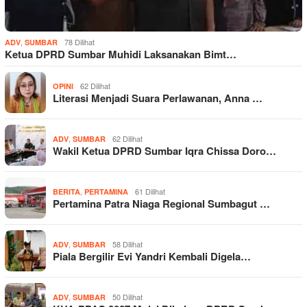
,
78 Dilihat
ADV
SUMBAR
Ketua DPRD Sumbar Muhidi Laksanakan Bimt…
62 Dilihat
OPINI
Literasi Menjadi Suara Perlawanan, Anna …
,
62 Dilihat
ADV
SUMBAR
Wakil Ketua DPRD Sumbar Iqra Chissa Doro…
,
61 Dilihat
BERITA
PERTAMINA
Pertamina Patra Niaga Regional Sumbagut …
,
58 Dilihat
ADV
SUMBAR
Piala Bergilir Evi Yandri Kembali Digela…
,
50 Dilihat
ADV
SUMBAR