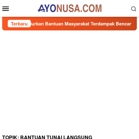
Loncat
Menu
ke
Mobile
konten
epat, Salurkan Bantuan Masyarakat Terdampak Bencana Banjir d
Terbaru
TOPIK:
BANTUAN TUNAI LANGSUNG