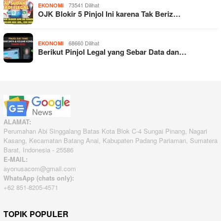
73541 Dilihat
EKONOMI
OJK Blokir 5 Pinjol Ini karena Tak Beriz…
68660 Dilihat
EKONOMI
Berikut Pinjol Legal yang Sebar Data dan…
ALAMAT:
Perumahan Abi Singgalang Batas Kota Blok C-4 Sungai Pinang, Nagari
Kasang, Kecamatan Batang Anai, Kabupaten Padang Pariaman, Sumatera
Barat, Indonesia - 25586
E-MAIL:
ayonusacom@gmail.com
WhatsApp (chats only):
+62 851-8205-4571
TOPIK POPULER