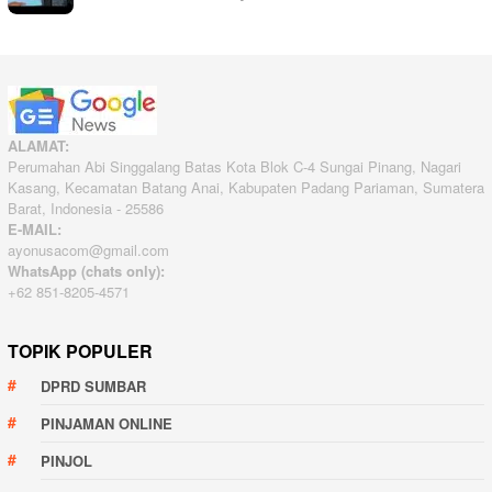
ALAMAT:
Perumahan Abi Singgalang Batas Kota Blok C-4 Sungai Pinang, Nagari
Kasang, Kecamatan Batang Anai, Kabupaten Padang Pariaman, Sumatera
Barat, Indonesia - 25586
E-MAIL:
ayonusacom@gmail.com
WhatsApp (chats only):
+62 851-8205-4571
TOPIK POPULER
DPRD SUMBAR
PINJAMAN ONLINE
PINJOL