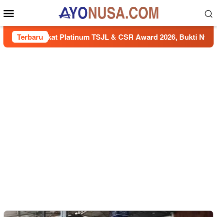
Loncat
Menu
ke
Mobile
konten
Predikat Platinum TSJL & CSR Award 2026, Bukti Nyata Komitm
Terbaru