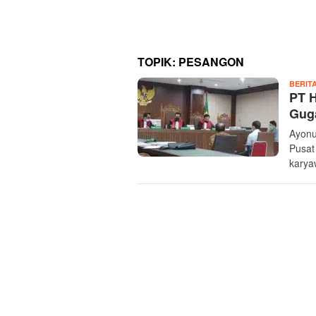
TOPIK:
PESANGON
BERIT
PT H
Gug
Ayonu
Pusat
kary