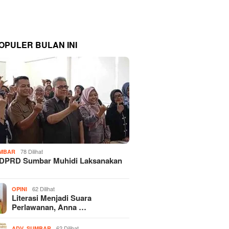
OPULER BULAN INI
78 Dilihat
MBAR
 DPRD Sumbar Muhidi Laksanakan
…
62 Dilihat
OPINI
Literasi Menjadi Suara
Perlawanan, Anna …
,
62 Dilihat
ADV
SUMBAR