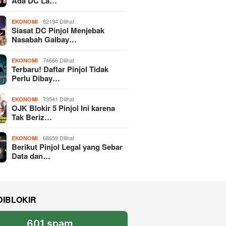
Ada DC La…
82194 Dilihat
EKONOMI
Siasat DC Pinjol Menjebak
Nasabah Galbay…
74666 Dilihat
EKONOMI
Terbaru! Daftar Pinjol Tidak
Perlu Dibay…
73541 Dilihat
EKONOMI
OJK Blokir 5 Pinjol Ini karena
Tak Beriz…
68659 Dilihat
EKONOMI
Berikut Pinjol Legal yang Sebar
Data dan…
DIBLOKIR
601 spam