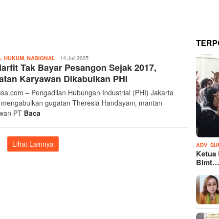
TERP
,
,
Ayonusa
14 Juli 2025
A
HUKUM
NASIONAL
arfit Tak Bayar Pesangon Sejak 2017,
Com
atan Karyawan Dikabulkan PHI
sa.com – Pengadilan Hubungan Industrial (PHI) Jakarta
 mengabulkan gugatan Theresia Handayani, mantan
awan PT
Baca
Lihat Lainnya
,
ADV
SU
Ketua
Bimt