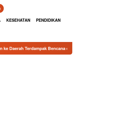
n
A
KESEHATAN
PENDIDIKAN
 Terdampak Bencana di Padang
Sambut HUT RI ke-81, TI