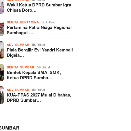
Wakil Ketua DPRD Sumbar Iqra
Chissa Doro…
,
60 Dilihat
BERITA
PERTAMINA
Pertamina Patra Niaga Regional
Sumbagut …
,
58 Dilihat
ADV
SUMBAR
Piala Bergilir Evi Yandri Kembali
Digela…
,
56 Dilihat
BERITA
SUMBAR
Bimtek Kepala SMA, SMK,
Ketua DPRD Sumba…
,
50 Dilihat
ADV
SUMBAR
KUA-PPAS 2027 Mulai Dibahas,
DPRD Sumbar…
 SUMBAR