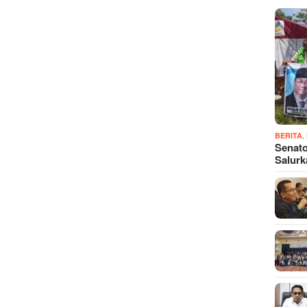
,
BERITA
Senato
Salur