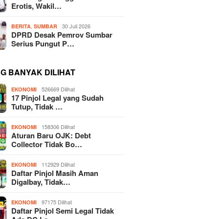
Erotis, Wakil…
,
30 Juli 2026
BERITA
SUMBAR
DPRD Desak Pemrov Sumbar
Serius Pungut P…
NG BANYAK DILIHAT
526669 Dilihat
EKONOMI
17 Pinjol Legal yang Sudah
Tutup, Tidak …
158306 Dilihat
EKONOMI
Aturan Baru OJK: Debt
Collector Tidak Bo…
112929 Dilihat
EKONOMI
Daftar Pinjol Masih Aman
Digalbay, Tidak…
97175 Dilihat
EKONOMI
Daftar Pinjol Semi Legal Tidak