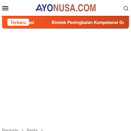
Loncat
Menu
ke
Mobile
konten
tasi
Terbaru
Bimtek Peningkatan Kompetensi Guru, Muhidi Dorong
Beranda
Berita