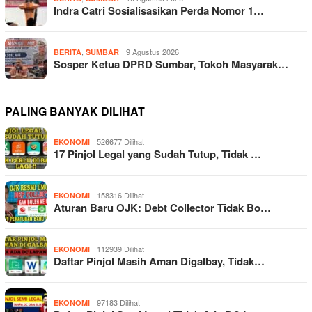
Indra Catri Sosialisasikan Perda Nomor 1…
,
9 Agustus 2026
BERITA
SUMBAR
Sosper Ketua DPRD Sumbar, Tokoh Masyarak…
PALING BANYAK DILIHAT
526677 Dilihat
EKONOMI
17 Pinjol Legal yang Sudah Tutup, Tidak …
158316 Dilihat
EKONOMI
Aturan Baru OJK: Debt Collector Tidak Bo…
112939 Dilihat
EKONOMI
Daftar Pinjol Masih Aman Digalbay, Tidak…
97183 Dilihat
EKONOMI