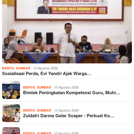
,
10 Agustus 2026
BERITA
SUMBAR
Sosialisasi Perda, Evi Yandri Ajak Warga…
,
10 Agustus 2026
BERITA
SUMBAR
Bimtek Peningkatan Kompetensi Guru, Muhi…
,
10 Agustus 2026
BERITA
SUMBAR
Zuldafri Darma Gelar Sosper : Perkuat Ke…
,
10 Agustus 2026
BERITA
SUMBAR