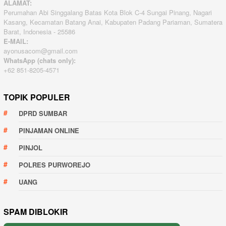
ALAMAT:
Perumahan Abi Singgalang Batas Kota Blok C-4 Sungai Pinang, Nagari
Kasang, Kecamatan Batang Anai, Kabupaten Padang Pariaman, Sumatera
Barat, Indonesia - 25586
E-MAIL:
ayonusacom@gmail.com
WhatsApp (chats only):
+62 851-8205-4571
TOPIK POPULER
DPRD SUMBAR
PINJAMAN ONLINE
PINJOL
POLRES PURWOREJO
UANG
SPAM DIBLOKIR