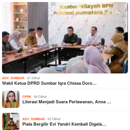
,
67 Dilihat
ADV
SUMBAR
Wakil Ketua DPRD Sumbar Iqra Chissa Doro…
66 Dilihat
OPINI
Literasi Menjadi Suara Perlawanan, Anna …
,
63 Dilihat
ADV
SUMBAR
Piala Bergilir Evi Yandri Kembali Digela…