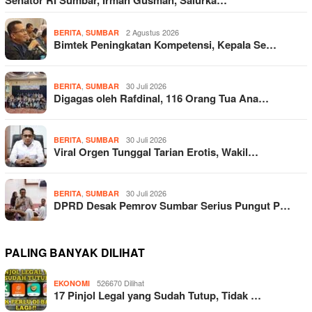
Senator RI Sumbar, Irman Gusman, Salurka…
,
2 Agustus 2026
BERITA
SUMBAR
Bimtek Peningkatan Kompetensi, Kepala Se…
,
30 Juli 2026
BERITA
SUMBAR
Digagas oleh Rafdinal, 116 Orang Tua Ana…
,
30 Juli 2026
BERITA
SUMBAR
Viral Orgen Tunggal Tarian Erotis, Wakil…
,
30 Juli 2026
BERITA
SUMBAR
DPRD Desak Pemrov Sumbar Serius Pungut P…
PALING BANYAK DILIHAT
526670 Dilihat
EKONOMI
17 Pinjol Legal yang Sudah Tutup, Tidak …