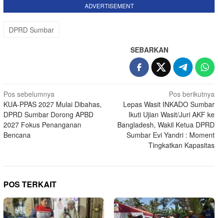
ADVERTISEMENT
DPRD Sumbar
SEBARKAN
Navigasi
Pos sebelumnya
Pos berikutnya
KUA-PPAS 2027 Mulai Dibahas,
Lepas Wasit INKADO Sumbar
pos
DPRD Sumbar Dorong APBD
Ikuti Ujian Wasit/Juri AKF ke
2027 Fokus Penanganan
Bangladesh, Wakil Ketua DPRD
Bencana
Sumbar Evi Yandri : Moment
Tingkatkan Kapasitas
POS TERKAIT