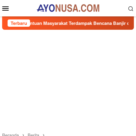
Loncat
Menu
ke
Mobile
konten
 Bantuan Masyarakat Terdampak Bencana Banjir di Sumbar
Terbaru
Beranda
Berita