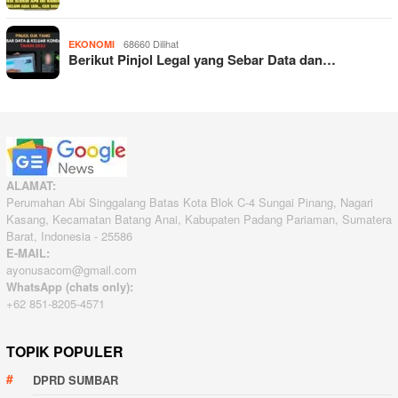
68660 Dilihat
EKONOMI
Berikut Pinjol Legal yang Sebar Data dan…
ALAMAT:
Perumahan Abi Singgalang Batas Kota Blok C-4 Sungai Pinang, Nagari
Kasang, Kecamatan Batang Anai, Kabupaten Padang Pariaman, Sumatera
Barat, Indonesia - 25586
E-MAIL:
ayonusacom@gmail.com
WhatsApp (chats only):
+62 851-8205-4571
TOPIK POPULER
DPRD SUMBAR