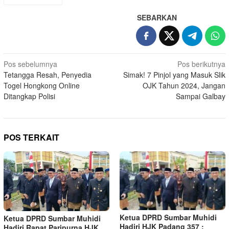
SEBARKAN
Navigasi
Pos sebelumnya
Pos berikutnya
Tetangga Resah, Penyedia
Simak! 7 Pinjol yang Masuk Slik
pos
Togel Hongkong Online
OJK Tahun 2024, Jangan
Ditangkap Polisi
Sampai Galbay
POS TERKAIT
Ketua DPRD Sumbar Muhidi
Ketua DPRD Sumbar Muhidi
Hadiri HJK Padang 357 :
Hadiri Rapat Paripurna HJK