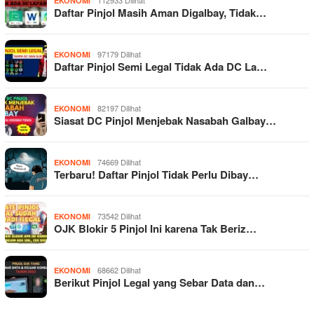
112933 Dilihat
EKONOMI
Daftar Pinjol Masih Aman Digalbay, Tidak…
97179 Dilihat
EKONOMI
Daftar Pinjol Semi Legal Tidak Ada DC La…
82197 Dilihat
EKONOMI
Siasat DC Pinjol Menjebak Nasabah Galbay…
74669 Dilihat
EKONOMI
Terbaru! Daftar Pinjol Tidak Perlu Dibay…
73542 Dilihat
EKONOMI
OJK Blokir 5 Pinjol Ini karena Tak Beriz…
68662 Dilihat
EKONOMI
Berikut Pinjol Legal yang Sebar Data dan…