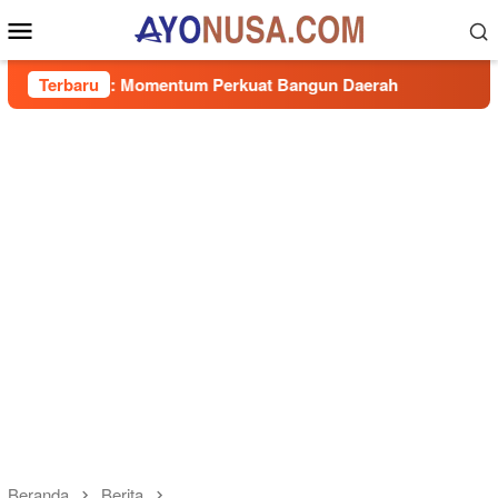
Loncat
Menu
ke
Mobile
konten
ng : Momentum Perkuat Bangun Daerah
Terbaru
Ketua DPRD Sum
Beranda
Berita