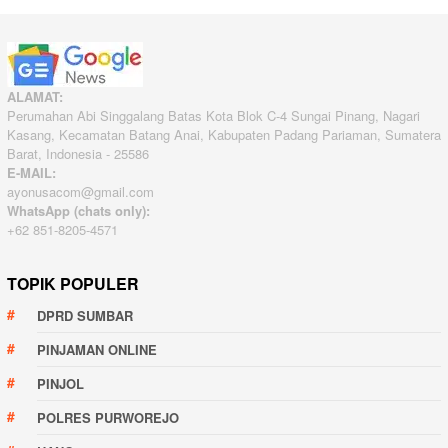
ALAMAT:
Perumahan Abi Singgalang Batas Kota Blok C-4 Sungai Pinang, Nagari
Kasang, Kecamatan Batang Anai, Kabupaten Padang Pariaman, Sumatera
Barat, Indonesia - 25586
E-MAIL:
ayonusacom@gmail.com
WhatsApp (chats only):
+62 851-8205-4571
TOPIK POPULER
DPRD SUMBAR
PINJAMAN ONLINE
PINJOL
POLRES PURWOREJO