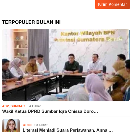
TERPOPULER BULAN INI
,
64 Dilihat
ADV
SUMBAR
Wakil Ketua DPRD Sumbar Iqra Chissa Doro…
63 Dilihat
OPINI
Literasi Menjadi Suara Perlawanan, Anna …