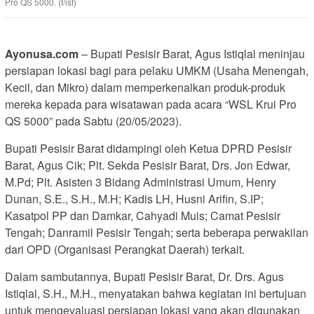
Pro QS 5000. (f/ist)
Ayonusa.com
– Bupati Pesisir Barat, Agus Istiqlal meninjau
persiapan lokasi bagi para pelaku UMKM (Usaha Menengah,
Kecil, dan Mikro) dalam memperkenalkan produk-produk
mereka kepada para wisatawan pada acara “WSL Krui Pro
QS 5000” pada Sabtu (20/05/2023).
Bupati Pesisir Barat didampingi oleh Ketua DPRD Pesisir
Barat, Agus Cik; Plt. Sekda Pesisir Barat, Drs. Jon Edwar,
M.Pd; Plt. Asisten 3 Bidang Administrasi Umum, Henry
Dunan, S.E., S.H., M.H; Kadis LH, Husni Arifin, S.IP;
Kasatpol PP dan Damkar, Cahyadi Muis; Camat Pesisir
Tengah; Danramil Pesisir Tengah; serta beberapa perwakilan
dari OPD (Organisasi Perangkat Daerah) terkait.
Dalam sambutannya, Bupati Pesisir Barat, Dr. Drs. Agus
Istiqlal, S.H., M.H., menyatakan bahwa kegiatan ini bertujuan
untuk mengevaluasi persiapan lokasi yang akan digunakan