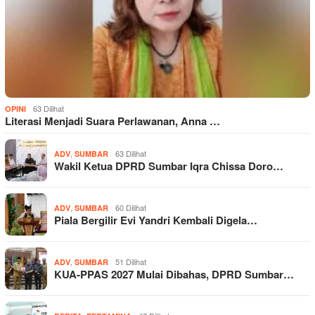
63 Dilihat
OPINI
Literasi Menjadi Suara Perlawanan, Anna …
,
63 Dilihat
ADV
SUMBAR
Wakil Ketua DPRD Sumbar Iqra Chissa Doro…
,
60 Dilihat
ADV
SUMBAR
Piala Bergilir Evi Yandri Kembali Digela…
,
51 Dilihat
ADV
SUMBAR
KUA-PPAS 2027 Mulai Dibahas, DPRD Sumbar…