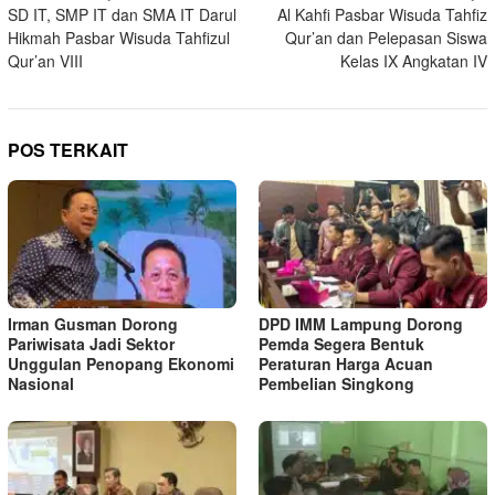
SD IT, SMP IT dan SMA IT Darul
Al Kahfi Pasbar Wisuda Tahfiz
pos
Hikmah Pasbar Wisuda Tahfizul
Qur’an dan Pelepasan Siswa
Qur’an VIII
Kelas IX Angkatan IV
POS TERKAIT
Irman Gusman Dorong
DPD IMM Lampung Dorong
Pariwisata Jadi Sektor
Pemda Segera Bentuk
Unggulan Penopang Ekonomi
Peraturan Harga Acuan
Nasional
Pembelian Singkong