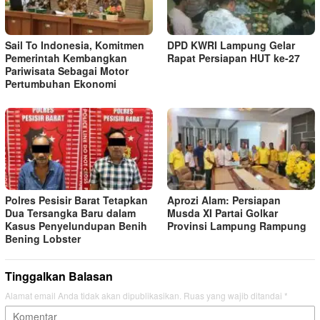
Sail To Indonesia, Komitmen
DPD KWRI Lampung Gelar
Pemerintah Kembangkan
Rapat Persiapan HUT ke-27
Pariwisata Sebagai Motor
Pertumbuhan Ekonomi
Polres Pesisir Barat Tetapkan
Aprozi Alam: Persiapan
Dua Tersangka Baru dalam
Musda XI Partai Golkar
Kasus Penyelundupan Benih
Provinsi Lampung Rampung
Bening Lobster
Tinggalkan Balasan
Alamat email Anda tidak akan dipublikasikan.
Ruas yang wajib ditandai
*