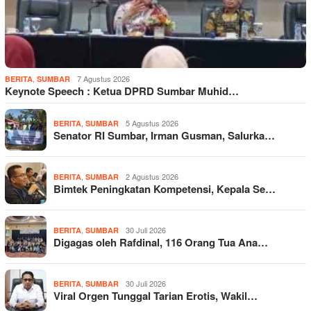
,
7 Agustus 2026
BERITA
SUMBAR
Keynote Speech : Ketua DPRD Sumbar Muhid…
,
5 Agustus 2026
BERITA
SUMBAR
Senator RI Sumbar, Irman Gusman, Salurka…
,
2 Agustus 2026
BERITA
SUMBAR
Bimtek Peningkatan Kompetensi, Kepala Se…
,
30 Juli 2026
BERITA
SUMBAR
Digagas oleh Rafdinal, 116 Orang Tua Ana…
,
30 Juli 2026
BERITA
SUMBAR
Viral Orgen Tunggal Tarian Erotis, Wakil…