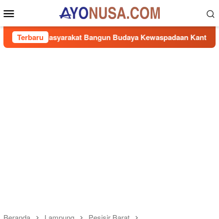
Loncat
Menu
ke
Mobile
konten
Masyarakat Bangun Budaya Kewaspadaan Kantibmas di Lingkun
Terbaru
Beranda
Lampung
Pesisir Barat