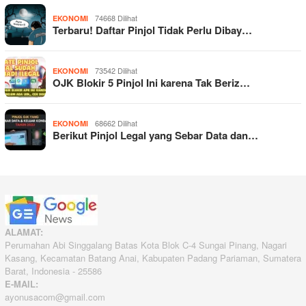
74668 Dilihat
EKONOMI
Terbaru! Daftar Pinjol Tidak Perlu Dibay…
73542 Dilihat
EKONOMI
OJK Blokir 5 Pinjol Ini karena Tak Beriz…
68662 Dilihat
EKONOMI
Berikut Pinjol Legal yang Sebar Data dan…
ALAMAT:
Perumahan Abi Singgalang Batas Kota Blok C-4 Sungai Pinang, Nagari
Kasang, Kecamatan Batang Anai, Kabupaten Padang Pariaman, Sumatera
Barat, Indonesia - 25586
E-MAIL:
ayonusacom@gmail.com