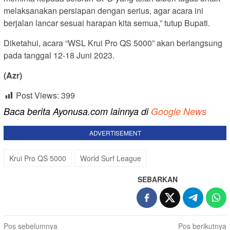
melaksanakan persiapan dengan serius, agar acara ini
berjalan lancar sesuai harapan kita semua,” tutup Bupati.
Diketahui, acara “WSL Krui Pro QS 5000” akan berlangsung
pada tanggal 12-18 Juni 2023.
(Azr)
Post Views:
399
Baca berita Ayonusa.com lainnya di
Google News
ADVERTISEMENT
Krui Pro QS 5000
World Surf League
SEBARKAN
Navigasi
Pos sebelumnya
Pos berikutnya