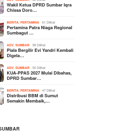
Wakil Ketua DPRD Sumbar Iqra
Chissa Doro…
,
61 Dilihat
BERITA
PERTAMINA
Pertamina Patra Niaga Regional
Sumbagut …
,
58 Dilihat
ADV
SUMBAR
Piala Bergilir Evi Yandri Kembali
Digela…
,
50 Dilihat
ADV
SUMBAR
KUA-PPAS 2027 Mulai Dibahas,
DPRD Sumbar…
,
47 Dilihat
BERITA
PERTAMINA
Distribusi BBM di Sumut
Semakin Membaik,…
 SUMBAR