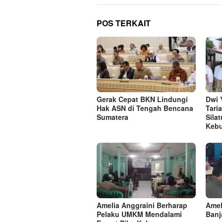
POS TERKAIT
Gerak Cepat BKN Lindungi
Dwi 
Hak ASN di Tengah Bencana
Tari
Sumatera
Sila
Keb
Amelia Anggraini Berharap
Amel
Pelaku UMKM Mendalami
Banj