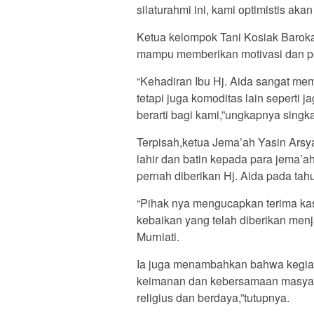
silaturahmi ini, kami optimistis aka
Ketua kelompok Tani Kosiak Barokah
mampu memberikan motivasi dan p
“Kehadiran Ibu Hj. Aida sangat mem
tetapi juga komoditas lain seperti 
berarti bagi kami,”ungkapnya singka
Terpisah,ketua Jema’ah Yasin Ars
lahir dan batin kepada para jema’a
pernah diberikan Hj. Aida pada tah
“Pihak nya mengucapkan terima kasi
kebaikan yang telah diberikan menj
Murniati.
Ia juga menambahkan bahwa kegia
keimanan dan kebersamaan masyar
religius dan berdaya,”tutupnya.