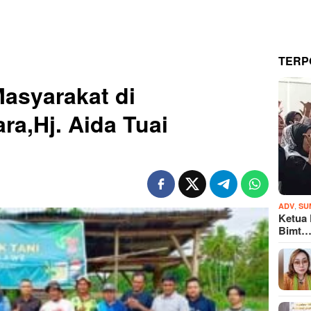
TERP
Masyarakat di
a,Hj. Aida Tuai
,
ADV
SU
Ketua
Bimt