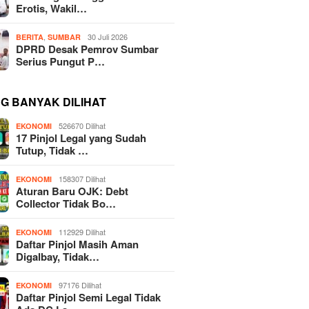
Erotis, Wakil…
,
30 Juli 2026
BERITA
SUMBAR
DPRD Desak Pemrov Sumbar
Serius Pungut P…
NG BANYAK DILIHAT
526670 Dilihat
EKONOMI
17 Pinjol Legal yang Sudah
Tutup, Tidak …
158307 Dilihat
EKONOMI
Aturan Baru OJK: Debt
Collector Tidak Bo…
112929 Dilihat
EKONOMI
Daftar Pinjol Masih Aman
Digalbay, Tidak…
97176 Dilihat
EKONOMI
Daftar Pinjol Semi Legal Tidak