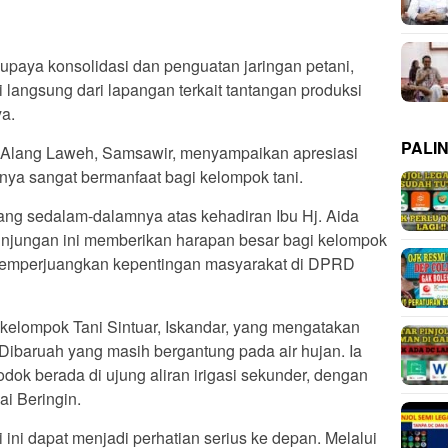
 upaya konsolidasi dan penguatan jaringan petani,
 langsung dari lapangan terkait tantangan produksi
ya.
PALI
i Alang Laweh, Samsawir, menyampaikan apresiasi
inya sangat bermanfaat bagi kelompok tani.
ng sedalam-dalamnya atas kehadiran Ibu Hj. Aida
unjungan ini memberikan harapan besar bagi kelompok
 memperjuangkan kepentingan masyarakat di DPRD
elompok Tani Sintuar, Iskandar, yang mengatakan
o Dibaruah yang masih bergantung pada air hujan. Ia
k berada di ujung aliran irigasi sekunder, dengan
ai Beringin.
i ini dapat menjadi perhatian serius ke depan. Melalui