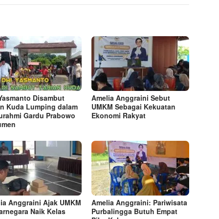
Yasmanto Disambut
Amelia Anggraini Sebut
an Kuda Lumping dalam
UMKM Sebagai Kekuatan
turahmi Gardu Prabowo
Ekonomi Rakyat
umen
ia Anggraini Ajak UMKM
Amelia Anggraini: Pariwisata
arnegara Naik Kelas
Purbalingga Butuh Empat