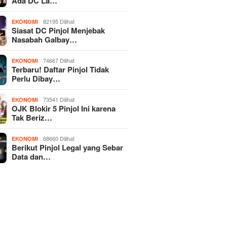
Ada DC La…
82195 Dilihat
EKONOMI
Siasat DC Pinjol Menjebak
Nasabah Galbay…
74667 Dilihat
EKONOMI
Terbaru! Daftar Pinjol Tidak
Perlu Dibay…
73541 Dilihat
EKONOMI
OJK Blokir 5 Pinjol Ini karena
Tak Beriz…
68660 Dilihat
EKONOMI
Berikut Pinjol Legal yang Sebar
Data dan…