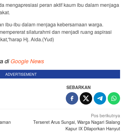
ida mengapresiasi peran aktif kaum ibu dalam menjaga
akat.
an ibu-ibu dalam menjaga kebersamaan warga.
mempererat silaturahmi dan menjadi ruang aspirasi
at,”harap Hj. Aida.(Yud)
ya di
Google News
ADVERTISEMENT
SEBARKAN
Pos berikutnya
iaman
Terseret Arus Sungai, Warga Nagari Sialang
Kapur IX Dilaporkan Hanyut