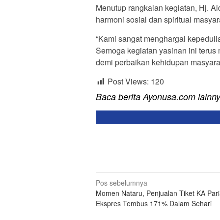
Menutup rangkaian kegiatan, Hj. A
harmoni sosial dan spiritual masyar
“Kami sangat menghargai kepeduli
Semoga kegiatan yasinan ini terus 
demi perbaikan kehidupan masyarak
Post Views:
120
Baca berita Ayonusa.com lainn
Navigasi
Pos sebelumnya
Momen Nataru, Penjualan Tiket KA Par
pos
Ekspres Tembus 171% Dalam Sehari