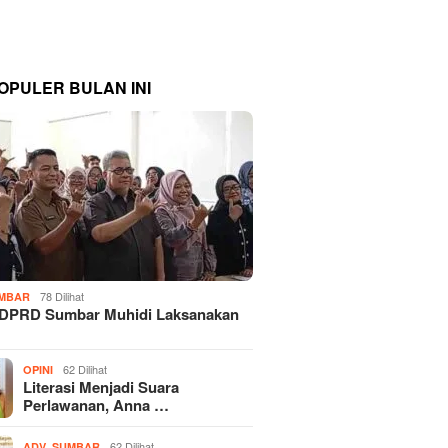
OPULER BULAN INI
78 Dilihat
MBAR
 DPRD Sumbar Muhidi Laksanakan
…
62 Dilihat
OPINI
Literasi Menjadi Suara
Perlawanan, Anna …
,
62 Dilihat
ADV
SUMBAR