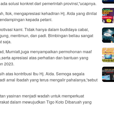
n ada solusi konkret dari pemerintah provinsi,”ucapnya.
, Itok, mengapresiasi kehadiran Hj. Aida yang dinilai
endampingan kepada petani.
otivasi kami. Tidak hanya dalam budidaya cabai,
jagung, mentimun, dan padi. Bimbingan beliau sangat
t saja.
yad, Murniati,juga menyampaikan permohonan maaf
h,serta apresiasi atas perhatian dan bantuan yang
un 2023.
h atas kontribusi Ibu Hj. Aida. Semoga segala
adi amal ibadah yang terus mengalir pahalanya,”sebut
tan yasinan menjadi wadah untuk memperkuat
akat dalam mewujudkan Tigo Koto Dibaruah yang